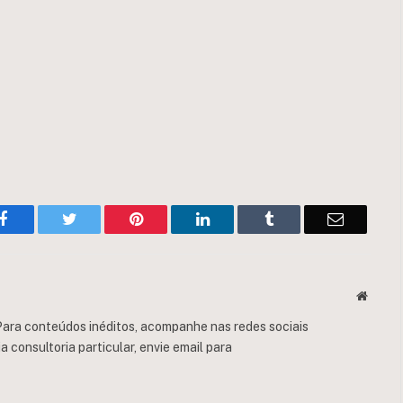
Facebook
Twitter
Pinterest
LinkedIn
Tumblr
Email
Websit
ara conteúdos inéditos, acompanhe nas redes sociais
consultoria particular, envie email para