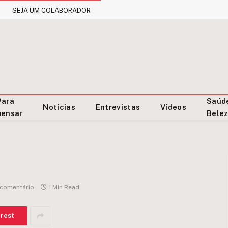
SEJA UM COLABORADOR
Para
Saúd
Notícias
Entrevistas
Vídeos
pensar
Bele
comentário
1 Min Read
erest