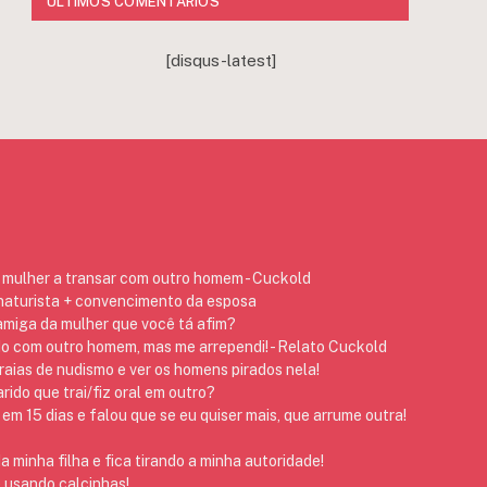
ÚLTIMOS COMENTÁRIOS
[disqus-latest]
mulher a transar com outro homem - Cuckold
 naturista + convencimento da esposa
 amiga da mulher que você tá afim?
do com outro homem, mas me arrependi! - Relato Cuckold
raias de nudismo e ver os homens pirados nela!
ido que trai/fiz oral em outro?
em 15 dias e falou que se eu quiser mais, que arrume outra!
 minha filha e fica tirando a minha autoridade!
 usando calcinhas!