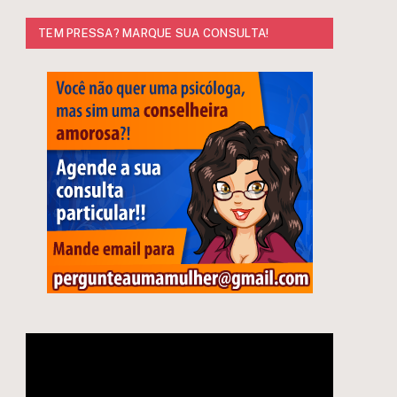
TEM PRESSA? MARQUE SUA CONSULTA!
e
Tocador
de
vídeo