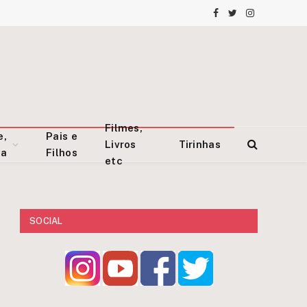
Facebook
Twitter
Instagram
Filmes,
e,
Pais e
Livros
Tirinhas
za
Filhos
etc
SOCIAL