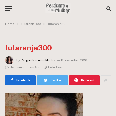
»
»
Home
lularanja300
lularanja300
lularanja300
By
Pergunte a uma Mulher
8 novembro 2016
Nenhum comentário
1 Min Read
Facebook
Twitter
Pinterest