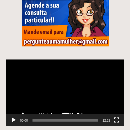
Tocador
de
vídeo
00:00
12:29