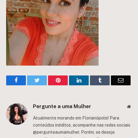
Facebook
Twitter
Pinterest
LinkedIn
Tumblr
Email
Pergunte a uma Mulher
Web
Atualmente morando em Florianópolis! Para
conteúdos inéditos, acompanhe nas redes sociais
@pergunteaumamulher. Porém, se deseja