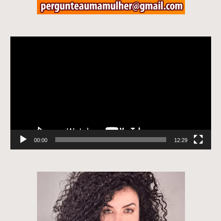
Tocador
de
vídeo
00:00
12:29