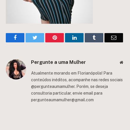
Facebook
Twitter
Pinterest
LinkedIn
Tumblr
Email
Pergunte a uma Mulher
Web
Atualmente morando em Florianópolis! Para
conteúdos inéditos, acompanhe nas redes sociais
@pergunteaumamulher. Porém, se deseja
consultoria particular, envie email para
pergunteaumamulher@gmail.com