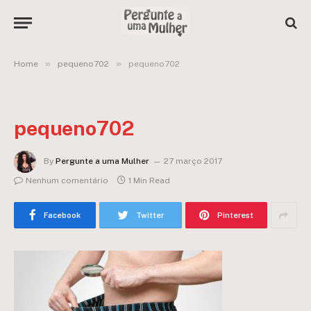
»
»
Home
pequeno702
pequeno702
pequeno702
By
Pergunte a uma Mulher
27 março 2017
Nenhum comentário
1 Min Read
Facebook
Twitter
Pinterest