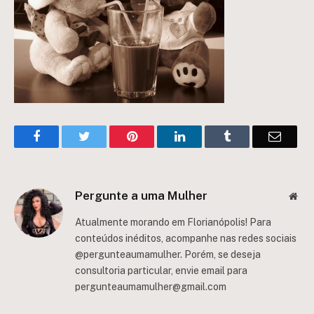
Facebook
Twitter
Pinterest
LinkedIn
Tumblr
Email
Pergunte a uma Mulher
Web
Atualmente morando em Florianópolis! Para
conteúdos inéditos, acompanhe nas redes sociais
@pergunteaumamulher. Porém, se deseja
consultoria particular, envie email para
pergunteaumamulher@gmail.com