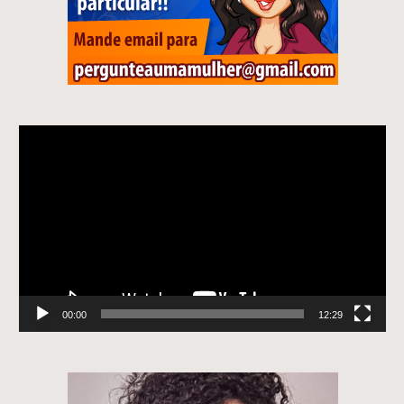
Tocador
de
vídeo
00:00
12:29