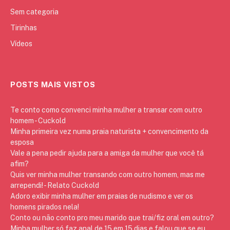
Sem categoria
Tirinhas
Vídeos
POSTS MAIS VISTOS
Te conto como convenci minha mulher a transar com outro
homem - Cuckold
Minha primeira vez numa praia naturista + convencimento da
esposa
Vale a pena pedir ajuda para a amiga da mulher que você tá
afim?
Quis ver minha mulher transando com outro homem, mas me
arrependi! - Relato Cuckold
Adoro exibir minha mulher em praias de nudismo e ver os
homens pirados nela!
Conto ou não conto pro meu marido que trai/fiz oral em outro?
Minha mulher só faz anal de 15 em 15 dias e falou que se eu