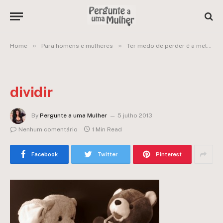
»
»
Home
Para homens e mulheres
Ter medo de perder é a melhor forma de não ganhar
dividir
By
Pergunte a uma Mulher
5 julho 2013
Nenhum comentário
1 Min Read
Facebook
Twitter
Pinterest