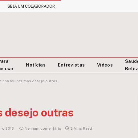
SEJA UM COLABORADOR
Para
Saúd
Notícias
Entrevistas
Vídeos
pensar
Bele
inha mulher mas desejo outras
 desejo outras
ro 2013
Nenhum comentário
3 Mins Read