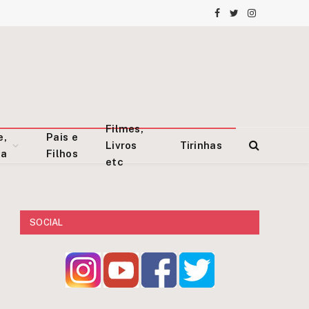
Facebook
Twitter
Instagram
Filmes,
e,
Pais e
Livros
Tirinhas
za
Filhos
etc
SOCIAL