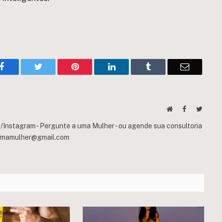
Facebook
Twitter
Pinterest
LinkedIn
Tumblr
Email
Website
Facebook
Twitte
Instagram - Pergunte a uma Mulher - ou agende sua consultoria
umamulher@gmail.com