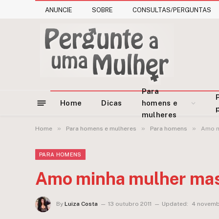
ANUNCIE
SOBRE
CONSULTAS/PERGUNTAS
Para
Home
Dicas
homens e
mulheres
»
»
»
Home
Para homens e mulheres
Para homens
Amo m
PARA HOMENS
Amo minha mulher mas
By
Luiza Costa
13 outubro 2011
Updated:
4 novemb