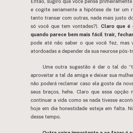
Então, sugiro que você pense primeiramente
e cogite seriamente a hipótese de ter um 
tanto transar com outras, nada mais justo d
só você que tem vontades?).
Claro que é 
quando parece bem mais fácil trair, fechar
pode até não saber o que você fez, mas v
atordoadas a depender da sua neurose pós-tr
Uma outra sugestão é dar o tal do “t
aproveitar a tal da amiga e deixar sua mulhe
não poderá reclamar caso ela goste da nova 
seus braços, hehe. Claro que essa opção 
continuar a vida como se nada tivesse acont
hoje em dia honestidade esteja em falta. N
desse tempo.
Outra coisa importante a se fazer é 