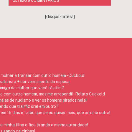
ÚLTIMOS COMENTÁRIOS
[disqus-latest]
mulher a transar com outro homem - Cuckold
 naturista + convencimento da esposa
 amiga da mulher que você tá afim?
do com outro homem, mas me arrependi! - Relato Cuckold
raias de nudismo e ver os homens pirados nela!
ido que trai/fiz oral em outro?
em 15 dias e falou que se eu quiser mais, que arrume outra!
 minha filha e fica tirando a minha autoridade!
 usando calcinhas!