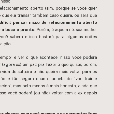
 nisso
relacionamento aberto (sim, porque se você quer
o que ela transar também caso queira, ou será que
difícil pensar nisso de relacionamento aberto
 a boca e pronto.
Porém, é aquela né: sua mulher
ocê saberá e isso bastará para algumas noites
aição.
empo” e ver o que acontece: nisso você poderá
r (agora ex) em paz pra fazer o que quiser, porém,
vida de solteira e não queira mais voltar para os
não é tão segura quanto aquela de “vou trair e
ecido”, mas pelo menos é mais honesta, ainda que
isso você poderá (ou não) voltar com a ex depois
ser sincero com você mesmo e se perguntar “por