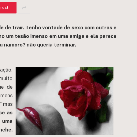
erest
e de trair. Tenho vontade de sexo com outras e
enho um tesão imenso em uma amiga e ela parece
u namoro? não queria terminar.
ação,
muito
ue de
homens
” mas
se as
é uma
hehe.