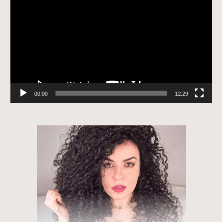
de
vídeo
00:00
12:29