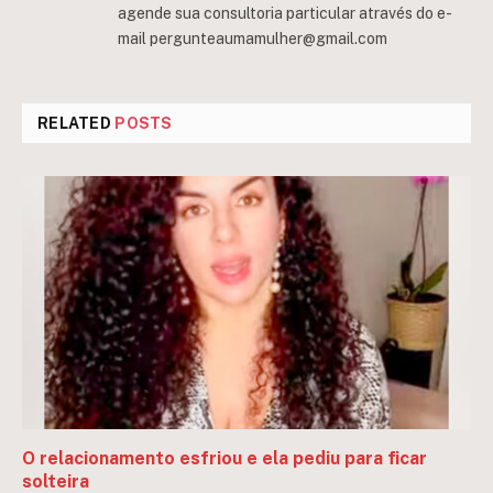
agende sua consultoria particular através do e-
mail
pergunteaumamulher@gmail.com
RELATED
POSTS
O relacionamento esfriou e ela pediu para ficar
solteira