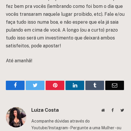
fez bem pra vocês (lembrando como foi bom o dia que
vocês transaram naquele lugar proibido, etc). Fale e/ou
faça tudo isso numa boa, e não espere que ela já saia
pulando em cima de você. A longo (ou a curto) prazo
tudo isso será um investimento que deixará ambos
satisfeitos, pode apostar!
Até amanhã!
Facebook
Twitter
Pinterest
LinkedIn
Tumblr
Email
Luiza Costa
Website
Facebook
Twit
Acompanhe dúvidas através do
Youtube/Instagram - Pergunte a uma Mulher - ou