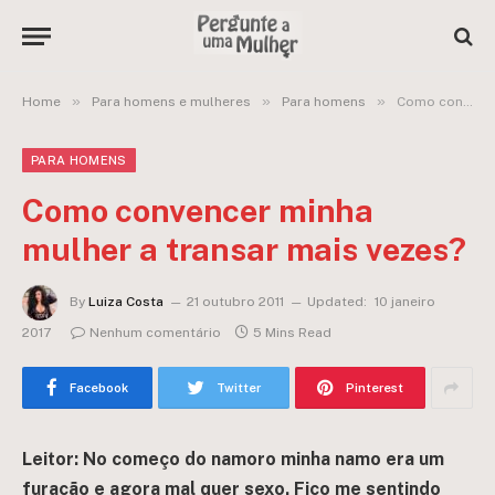
»
»
»
Home
Para homens e mulheres
Para homens
Como convencer minha mulher a transar mais vezes?
PARA HOMENS
Como convencer minha
mulher a transar mais vezes?
By
Luiza Costa
21 outubro 2011
Updated:
10 janeiro
2017
Nenhum comentário
5 Mins Read
Facebook
Twitter
Pinterest
Leitor: No começo do namoro minha namo era um
furacão e agora mal quer sexo. Fico me sentindo