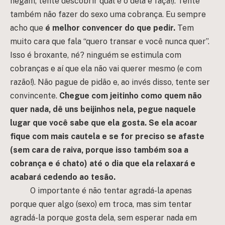
negam, tente descobrir qual é o dela e faça!). Tente
também não fazer do sexo uma cobrança. Eu sempre
acho que
é melhor convencer do que pedir.
Tem
muito cara que fala “quero transar e você nunca quer”.
Isso é broxante, né? ninguém se estimula com
cobranças e aí que ela não vai querer mesmo (e com
razão!). Não pague de pidão e, ao invés disso, tente ser
convincente.
Chegue com jeitinho como quem não
quer nada, dê uns beijinhos nela, pegue naquele
lugar que você sabe que ela gosta. Se ela acoar
fique com mais cautela e se for preciso se afaste
(sem cara de raiva, porque isso também soa a
cobrança e é chato) até o dia que ela relaxará e
acabará cedendo ao tesão.
O importante é não tentar agradá-la apenas
porque quer algo (sexo) em troca, mas sim tentar
agradá-la porque gosta dela, sem esperar nada em