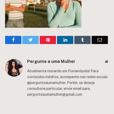
Facebook
Twitter
Pinterest
LinkedIn
Tumblr
Email
Pergunte a uma Mulher
Web
Atualmente morando em Florianópolis! Para
conteúdos inéditos, acompanhe nas redes sociais
@pergunteaumamulher. Porém, se deseja
consultoria particular, envie email para
pergunteaumamulher@gmail.com