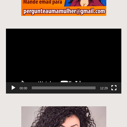
Tocador
de
vídeo
00:00
12:29