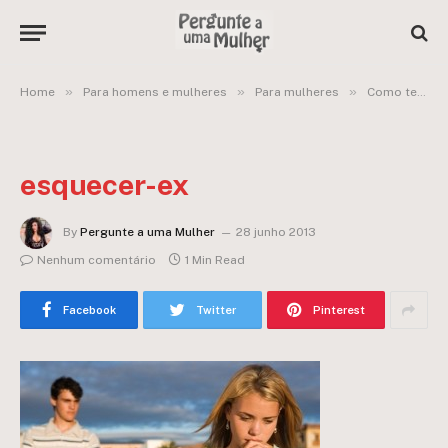
»
»
»
Home
Para homens e mulheres
Para mulheres
Como ter meu ex de volta?
esquecer-ex
By
Pergunte a uma Mulher
28 junho 2013
Nenhum comentário
1 Min Read
Facebook
Twitter
Pinterest