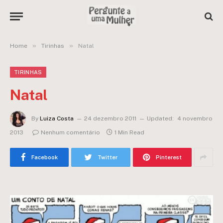
»
»
Home
Tirinhas
Natal
TIRINHAS
Natal
By
Luiza Costa
24 dezembro 2011
Updated:
4 novembro
2013
Nenhum comentário
1 Min Read
Facebook
Twitter
Pinterest