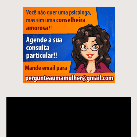
Tocador
de
vídeo