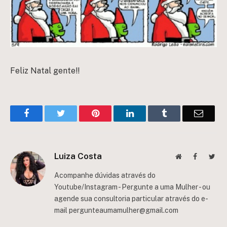
Feliz Natal gente!!
Facebook
Twitter
Pinterest
LinkedIn
Tumblr
Email
Luiza Costa
Website
Facebook
Twit
Acompanhe dúvidas através do
Youtube/Instagram - Pergunte a uma Mulher - ou
agende sua consultoria particular através do e-
mail
pergunteaumamulher@gmail.com