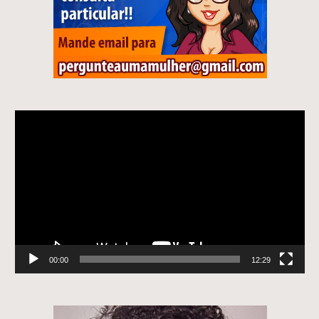
Tocador
de
vídeo
00:00
12:29