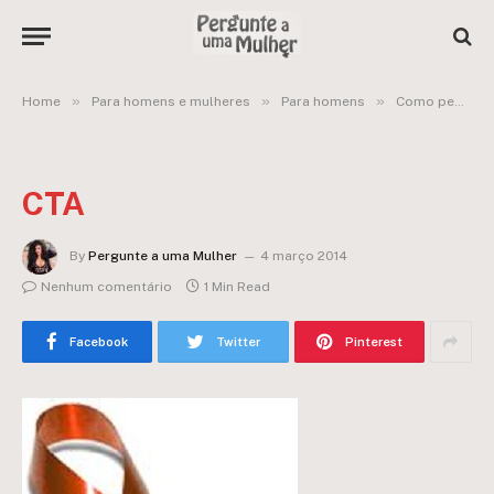
»
»
»
Home
Para homens e mulheres
Para homens
Como pedir que o meu parceiro faça um exame de DST?
CTA
By
Pergunte a uma Mulher
4 março 2014
Nenhum comentário
1 Min Read
Facebook
Twitter
Pinterest