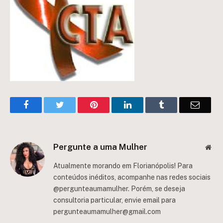
Facebook
Twitter
Pinterest
LinkedIn
Tumblr
Email
Pergunte a uma Mulher
Web
Atualmente morando em Florianópolis! Para
conteúdos inéditos, acompanhe nas redes sociais
@pergunteaumamulher. Porém, se deseja
consultoria particular, envie email para
pergunteaumamulher@gmail.com