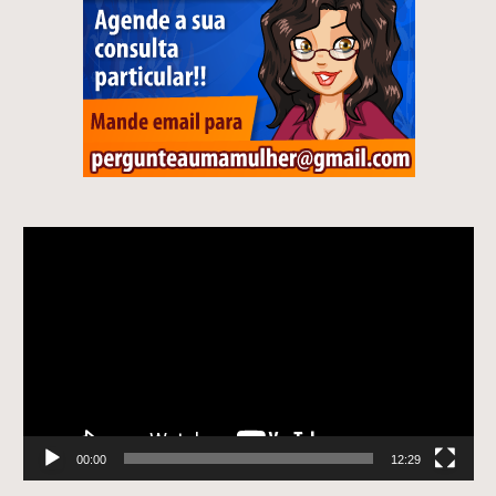
Tocador
de
vídeo
00:00
12:29