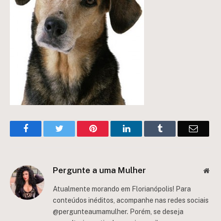
Facebook
Twitter
Pinterest
LinkedIn
Tumblr
Email
Pergunte a uma Mulher
Web
Atualmente morando em Florianópolis! Para
conteúdos inéditos, acompanhe nas redes sociais
@pergunteaumamulher. Porém, se deseja