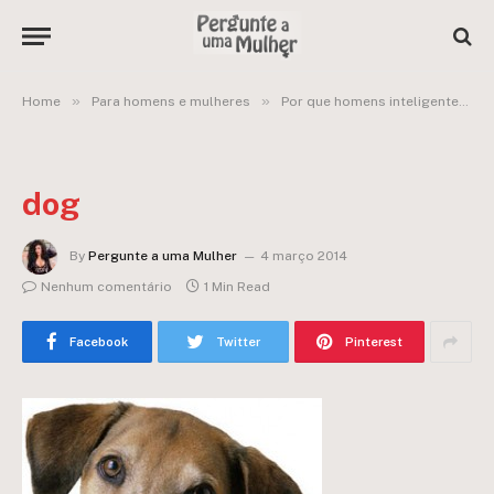
»
»
Home
Para homens e mulheres
Por que homens inteligentes deveriam ter um cachorro e não uma esposa:
dog
By
Pergunte a uma Mulher
4 março 2014
Nenhum comentário
1 Min Read
Facebook
Twitter
Pinterest