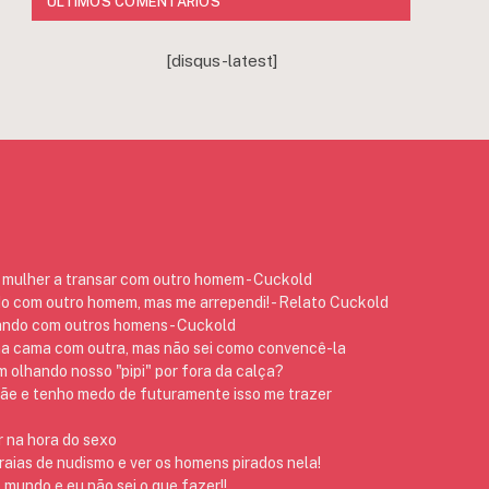
ÚLTIMOS COMENTÁRIOS
[disqus-latest]
mulher a transar com outro homem - Cuckold
do com outro homem, mas me arrependi! - Relato Cuckold
ando com outros homens - Cuckold
na cama com outra, mas não sei como convencê-la
 olhando nosso "pipi" por fora da calça?
 e tenho medo de futuramente isso me trazer
 na hora do sexo
raias de nudismo e ver os homens pirados nela!
 mundo e eu não sei o que fazer!!