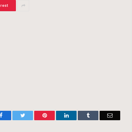
erest
Facebook
Twitter
Pinterest
LinkedIn
Tumblr
Email