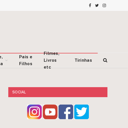
Facebook
Twitter
Instagram
Filmes,
e,
Pais e
Livros
Tirinhas
za
Filhos
etc
SOCIAL