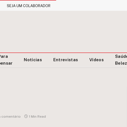
SEJA UM COLABORADOR
Para
Saúd
Notícias
Entrevistas
Vídeos
pensar
Bele
 comentário
1 Min Read