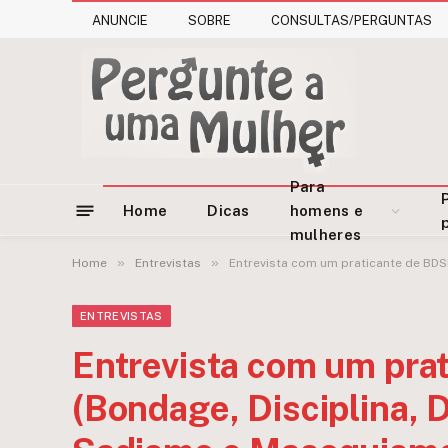
ANUNCIE
SOBRE
CONSULTAS/PERGUNTAS
Para
Home
Dicas
homens e
mulheres
»
»
Home
Entrevistas
Entrevista com um praticante de BD
ENTREVISTAS
Entrevista com um pra
(Bondage, Disciplina,