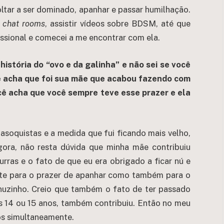
oltar a ser dominado, apanhar e passar humilhação.
e
chat rooms
, assistir vídeos sobre BDSM, até que
sional e comecei a me encontrar com ela.
história do “ovo e da galinha” e não sei se você
ê acha que foi sua mãe que acabou fazendo com
cê acha que você sempre teve esse prazer e ela
asoquistas e a medida que fui ficando mais velho,
gora, não resta dúvida que minha mãe contribuiu
urras e o fato de que eu era obrigado a ficar nú e
te para o prazer de apanhar como também para o
 nuzinho. Creio que também o fato de ter passado
os 14 ou 15 anos, também contribuiu. Então no meu
os simultaneamente.