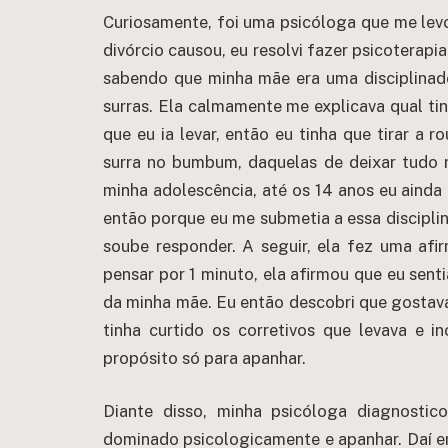
Curiosamente, foi uma psicóloga que me lev
divórcio causou, eu resolvi fazer psicoterapi
sabendo que minha mãe era uma disciplinad
surras. Ela calmamente me explicava qual ti
que eu ia levar, então eu tinha que tirar a r
surra no bumbum, daquelas de deixar tudo 
minha adolescência, até os 14 anos eu ainda
então porque eu me submetia a essa disciplina
soube responder. A seguir, ela fez uma af
pensar por 1 minuto, ela afirmou que eu sent
da minha mãe. Eu então descobri que gostava
tinha curtido os corretivos que levava e 
propósito só para apanhar.
Diante disso, minha psicóloga diagnosti
dominado psicologicamente e apanhar. Daí em