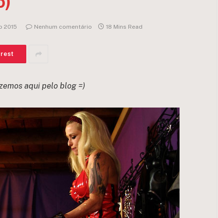
o)
o 2015
Nenhum comentário
18 Mins Read
erest
zemos aqui pelo blog =)