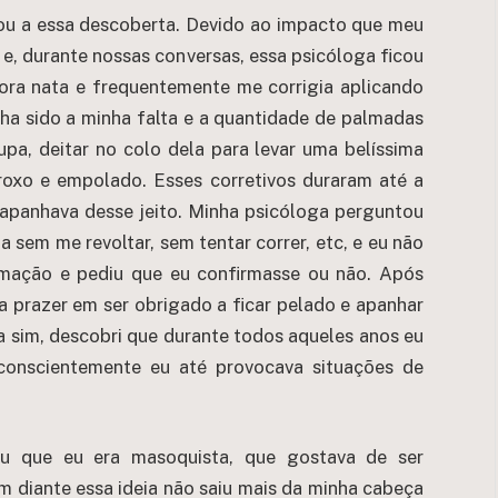
ou a essa descoberta. Devido ao impacto que meu
a e, durante nossas conversas, essa psicóloga ficou
ora nata e frequentemente me corrigia aplicando
nha sido a minha falta e a quantidade de palmadas
oupa, deitar no colo dela para levar uma belíssima
roxo e empolado. Esses corretivos duraram até a
 apanhava desse jeito. Minha psicóloga perguntou
 sem me revoltar, sem tentar correr, etc, e eu não
irmação e pediu que eu confirmasse ou não. Após
ia prazer em ser obrigado a ficar pelado e apanhar
 sim, descobri que durante todos aqueles anos eu
inconscientemente eu até provocava situações de
cou que eu era masoquista, que gostava de ser
 diante essa ideia não saiu mais da minha cabeça