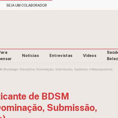
SEJA UM COLABORADOR
Para
Saúd
Notícias
Entrevistas
Vídeos
pensar
Bele
SM (Bondage, Disciplina, Dominação, Submissão, Sadismo e Masoquismo)
ticante de BDSM
 Dominação, Submissão,