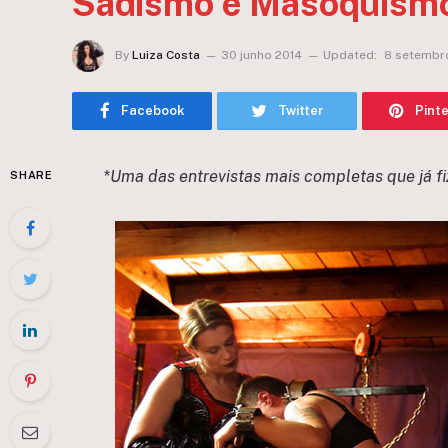
Sadismo e Masoquism
By
Luiza Costa
30 junho 2014
Updated:
8 setembr
Facebook
Twitter
Pint
*Uma das entrevistas mais completas que já fi
SHARE