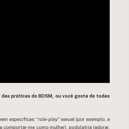
a das práticas do BDSM, ou você gosta de todas
em específicas: “
role-play”
sexual (por exemplo, a
a comportar-me como mulher), podolatria (adorar,