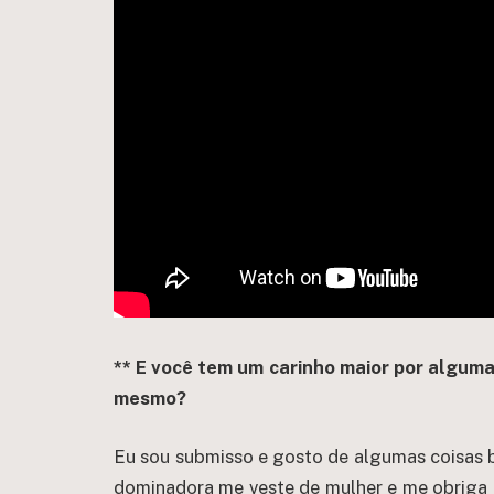
** E você tem um carinho maior por algum
mesmo?
Eu sou submisso e gosto de algumas coisas b
dominadora me veste de mulher e me obriga 