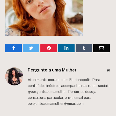
Facebook
Twitter
Pinterest
LinkedIn
Tumblr
Email
Pergunte a uma Mulher
Web
Atualmente morando em Florianópolis! Para
conteúdos inéditos, acompanhe nas redes sociais
@pergunteaumamulher. Porém, se deseja
consultoria particular, envie email para
pergunteaumamulher@gmail.com