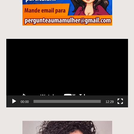
Tocador
de
vídeo
00:00
12:29