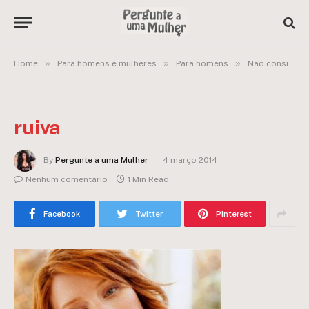
»
»
»
Home
Para homens e mulheres
Para homens
Não consigo reatar meu namoro
ruiva
By
Pergunte a uma Mulher
4 março 2014
Nenhum comentário
1 Min Read
Facebook
Twitter
Pinterest