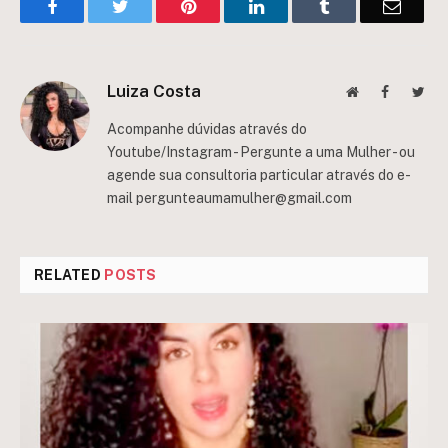
Facebook
Twitter
Pinterest
LinkedIn
Tumblr
Email
Luiza Costa
Website
Facebook
Twit
Acompanhe dúvidas através do
Youtube/Instagram - Pergunte a uma Mulher - ou
agende sua consultoria particular através do e-
mail
pergunteaumamulher@gmail.com
RELATED
POSTS