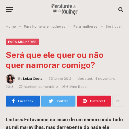
»
»
»
Home
Para homens e mulheres
Para mulheres
Será que ele quer ou não quer namorar comigo?
PARA MULHERES
Será que ele quer ou não
quer namorar comigo?
By
Luiza Costa
23 junho 2012
Updated:
4 novembro
2013
Nenhum comentário
6 Mins Read
Facebook
Twitter
Pinterest
Leitora: Estavamos no inicio de um namoro indo tudo
as mil maravilhas, mas derrepente do nada ele