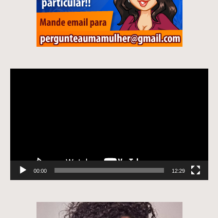
Tocador
de
vídeo
00:00
12:29