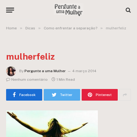
»
»
»
Home
Dicas
Como enfrentar a separação?
mulherfeliz
mulherfeliz
By
Pergunte a uma Mulher
4 março 2014
Nenhum comentário
1 Min Read
Facebook
Twitter
Pinterest