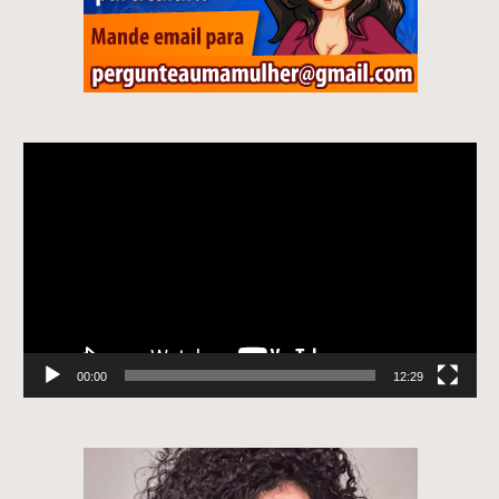
Tocador
de
vídeo
00:00
12:29