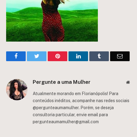
Facebook
Twitter
Pinterest
LinkedIn
Tumblr
Email
Pergunte a uma Mulher
Web
Atualmente morando em Florianópolis! Para
conteúdos inéditos, acompanhe nas redes sociais
@pergunteaumamulher. Porém, se deseja
consultoria particular, envie email para
pergunteaumamulher@gmail.com