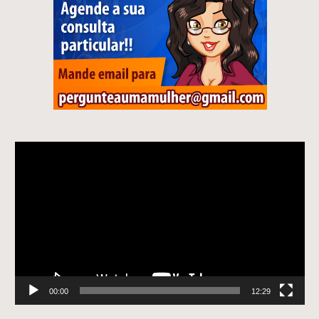
Tocador
de
vídeo
00:00
12:29