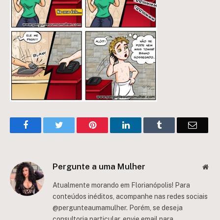
Facebook
Twitter
Pinterest
LinkedIn
Tumblr
Email
Pergunte a uma Mulher
Web
Atualmente morando em Florianópolis! Para
conteúdos inéditos, acompanhe nas redes sociais
@pergunteaumamulher. Porém, se deseja
consultoria particular, envie email para