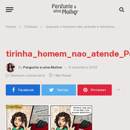
»
»
»
Home
Tirinhas
Quando o homem não atende o telefone…
ti
tirinha_homem_nao_atende_
By
Pergunte a uma Mulher
4 setembro 2013
Nenhum comentário
1 Min Read
Facebook
Twitter
Pinterest