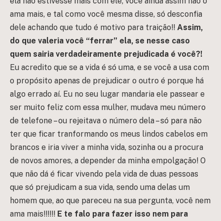
ela não estivesse mais com ele, você ainda assim não o
ama mais, e tal como você mesma disse, só desconfia
dele achando que tudo é motivo para traição!!
Assim,
do que valeria você “ferrar” ela, se nesse caso
quem sairia verdadeiramente prejudicada é você?!
Eu acredito que se a vida é só uma, e se você a usa com
o propósito apenas de prejudicar o outro é porque há
algo errado aí. Eu no seu lugar mandaria ele passear e
ser muito feliz com essa mulher, mudava meu número
de telefone – ou rejeitava o número dela – só para não
ter que ficar tranformando os meus lindos cabelos em
brancos e iria viver a minha vida, sozinha ou a procura
de novos amores, a depender da minha empolgação! O
que não dá é ficar vivendo pela vida de duas pessoas
que só prejudicam a sua vida, sendo uma delas um
homem que, ao que pareceu na sua pergunta, você nem
ama mais!!!!!!
E te falo para fazer isso nem para