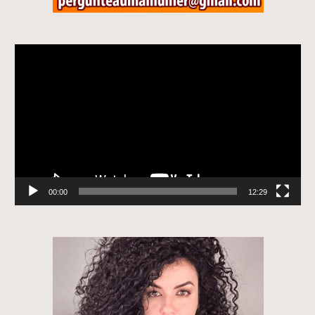
Tocador
de
vídeo
00:00
12:29