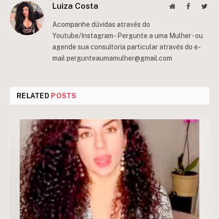
Luiza Costa
Website
Facebook
Twit
Acompanhe dúvidas através do
Youtube/Instagram - Pergunte a uma Mulher - ou
agende sua consultoria particular através do e-
mail
pergunteaumamulher@gmail.com
RELATED
POSTS