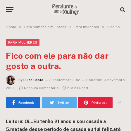
»
»
»
Home
Para homens e mulheres
Para mulheres
Fico com ele para não dar gosto a outra.
PARA MULHERES
Fico com ele para não dar
gosto a outra.
By
Luiza Costa
20 setembro 2012
Updated:
4 novembro
2013
Nenhum comentário
5 Mins Read
Facebook
Twitter
Pinterest
Leitora: Oi…Eu tenho 21 anos e sou casada a
5,metade desse periodo de casada eu fui feliz,até