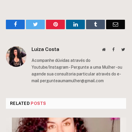
Facebook
Twitter
Pinterest
LinkedIn
Tumblr
Email
Luiza Costa
Website
Facebook
Twit
Acompanhe dúvidas através do
Youtube/Instagram - Pergunte a uma Mulher - ou
agende sua consultoria particular através do e-
mail
pergunteaumamulher@gmail.com
RELATED
POSTS