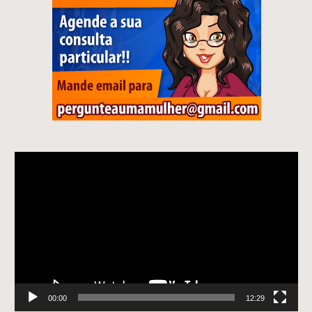
Tocador
de
vídeo
00:00
12:29