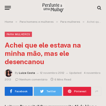
»
»
»
Home
Para homens e mulheres
Para mulheres
Achei que ele estava na minha mão, mas ele desencanou
PARA MULHERES
Achei que ele estava na
minha mão, mas ele
desencanou
By
Luiza Costa
12 novembro 2012
Updated:
4 novembro
2013
Nenhum comentário
6 Mins Read
Facebook
Twitter
Pinterest