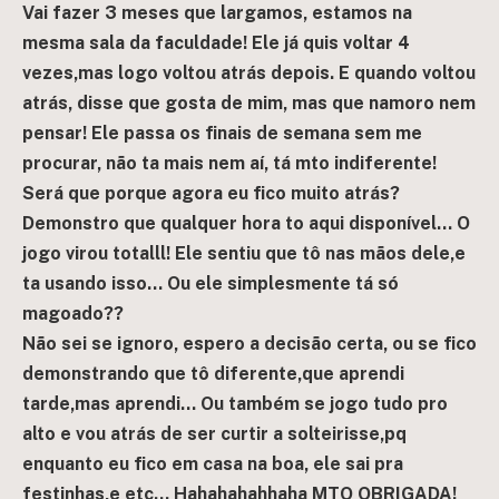
Vai fazer 3 meses que largamos, estamos na
mesma sala da faculdade!
Ele já quis voltar 4
vezes,mas logo voltou atrás depois.
E quando voltou
atrás, disse que gosta de mim, mas que namoro nem
pensar! Ele passa os finais de semana sem me
procurar, não ta mais nem aí, tá mto indiferente!
Será que porque agora eu fico muito atrás?
Demonstro que qualquer hora to aqui disponível… O
jogo virou totalll! Ele sentiu que tô nas mãos dele,e
ta usando isso… Ou ele simplesmente tá só
magoado??
Não sei se ignoro, espero a decisão certa, ou se fico
demonstrando que tô diferente,que aprendi
tarde,mas aprendi… Ou também se jogo tudo pro
alto e vou atrás de ser curtir a solteirisse,pq
enquanto eu fico em casa na boa, ele sai pra
festinhas,e etc… Hahahahahhaha MTO OBRIGADA!