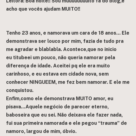
Leitora:
Boa noite!! Sou muuuuuuuuito fã do blog,e
acho que vocês ajudam MUITO!!
Tenho 23 anos, e namorava um cara de 18 anos…
Ele
demonstrava ser louco por mim, fazia de tudo pra
me agradar e blablabla. Acontece,que no inicio
eu titubeei um pouco, não queria namorar pela
diferença de idade. Aceitei pq ele era muito
carinhoso, e eu estava em cidade nova, sem
conhecer NINGUEEM, me fez bem namorar. E ele me
conquistou.
Enfim,como ele demonstrava MUITO amor, eu
pisava…Aquele negócio de parecer eterno,
baboseira que eu sei. Não deixava ele fazer nada,
fui sua primeira namorada e ele pegou “trauma” de
namoro, largou de mim, óbvio.