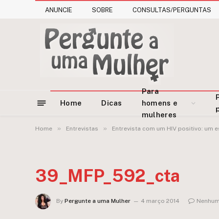
ANUNCIE
SOBRE
CONSULTAS/PERGUNTAS
Para
Home
Dicas
homens e
mulheres
»
»
Home
Entrevistas
Entrevista com um HIV positivo: um 
39_MFP_592_cta
By
Pergunte a uma Mulher
4 março 2014
Nenhum