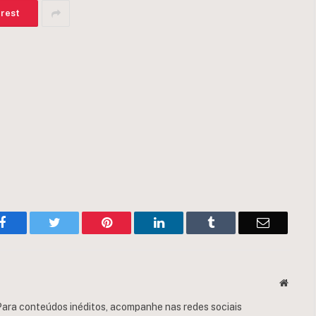
erest
Facebook
Twitter
Pinterest
LinkedIn
Tumblr
Email
Websit
ara conteúdos inéditos, acompanhe nas redes sociais