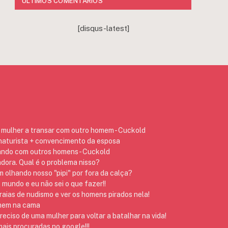
ÚLTIMOS COMENTÁRIOS
[disqus-latest]
mulher a transar com outro homem - Cuckold
 naturista + convencimento da esposa
ando com outros homens - Cuckold
dora. Qual é o problema nisso?
 olhando nosso "pipi" por fora da calça?
 mundo e eu não sei o que fazer!!
raias de nudismo e ver os homens pirados nela!
omem na cama
preciso de uma mulher para voltar a batalhar na vida!
ais procuradas no google!!!