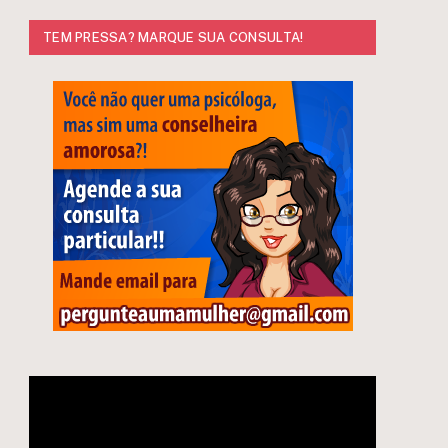
TEM PRESSA? MARQUE SUA CONSULTA!
Tocador
e
de
vídeo