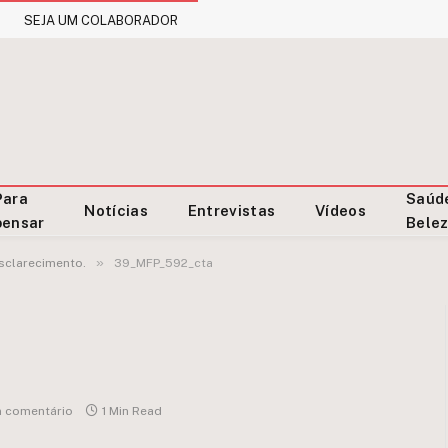
SEJA UM COLABORADOR
Para
Saúd
Notícias
Entrevistas
Vídeos
pensar
Bele
»
esclarecimento.
39_MFP_592_cta
 comentário
1 Min Read