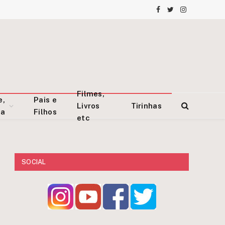
Facebook
Twitter
Instagram
Filmes,
e,
Pais e
Livros
Tirinhas
za
Filhos
etc
SOCIAL