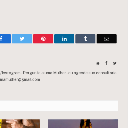
Facebook
Twitter
Pinterest
LinkedIn
Tumblr
Email
Website
Facebook
Twitte
Instagram - Pergunte a uma Mulher - ou agende sua consultoria
umamulher@gmail.com