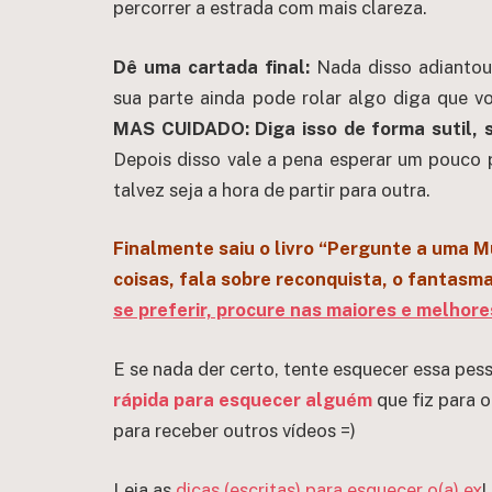
percorrer a estrada com mais clareza.
Dê uma cartada final:
Nada disso adiantou?
sua parte ainda pode rolar algo diga que vo
MAS CUIDADO: Diga isso de forma sutil,
Depois disso vale a pena esperar um pouco p
talvez seja a hora de partir para outra.
Finalmente saiu o livro “Pergunte a uma M
coisas, fala sobre reconquista, o fantasma
se preferir, procure nas maiores e melhores 
E se nada der certo, tente esquecer essa pe
rápida para esquecer alguém
que fiz para 
para receber outros vídeos =)
Leia as
dicas (escritas) para esquecer o(a) ex
!