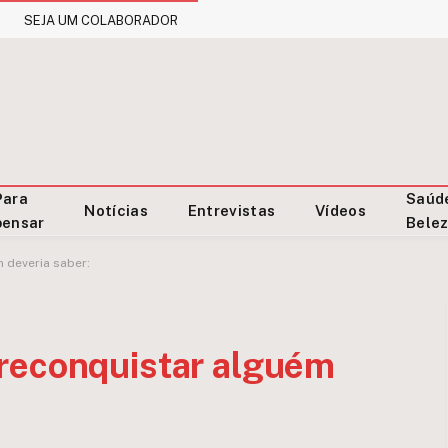
SEJA UM COLABORADOR
Para
Saúd
Notícias
Entrevistas
Vídeos
pensar
Bele
 deveria saber:
reconquistar alguém