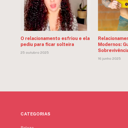
O relacionamento esfriou e ela
Relacionamen
pediu para ficar solteira
Modernos: Gu
Sobrevivênci
25 outubro 2025
16 junho 2025
CATEGORIAS