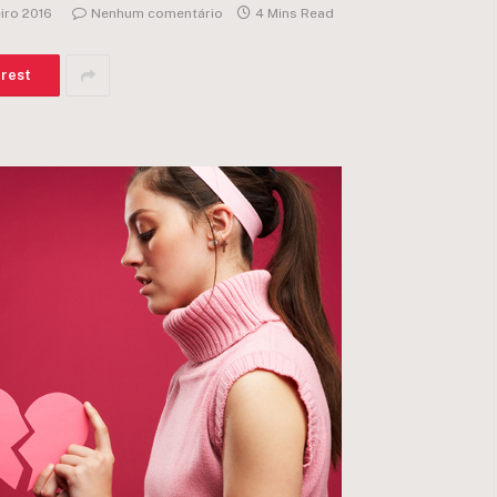
eiro 2016
Nenhum comentário
4 Mins Read
erest