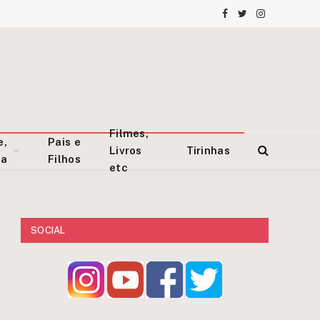
Facebook
Twitter
Instagram
Filmes,
e,
Pais e
Livros
Tirinhas
za
Filhos
etc
SOCIAL