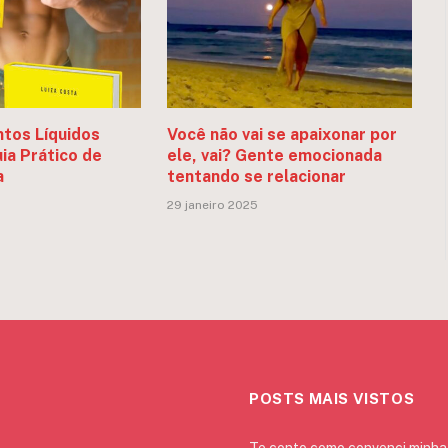
tos Líquidos
Você não vai se apaixonar por
ia Prático de
ele, vai? Gente emocionada
a
tentando se relacionar
29 janeiro 2025
POSTS MAIS VISTOS