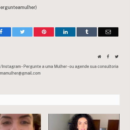
pergunteamulher)
Facebook
Twitter
Pinterest
LinkedIn
Tumblr
Email
Website
Facebook
Twitte
Instagram - Pergunte a uma Mulher - ou agende sua consultoria
umamulher@gmail.com