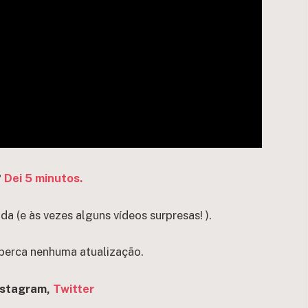
?
Dei 5 minutos.
 (e às vezes alguns vídeos surpresas! ).
perca nenhuma atualização.
nstagram,
Twitter