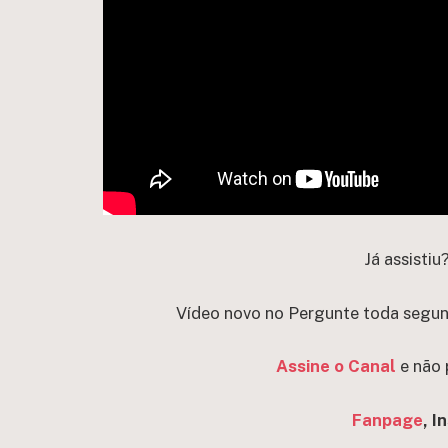
Já assistiu
Vídeo novo no Pergunte toda segunda
Assine o Canal
e não 
Fanpage
, I