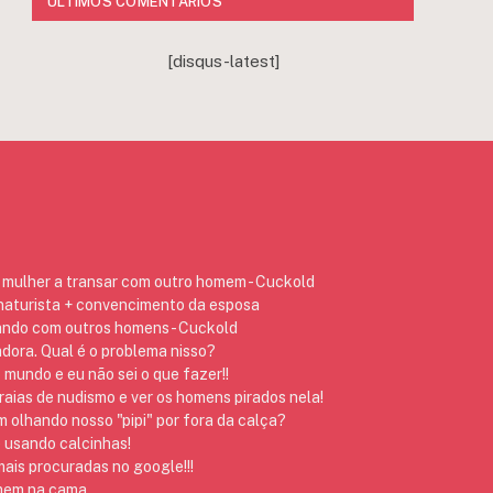
ÚLTIMOS COMENTÁRIOS
[disqus-latest]
mulher a transar com outro homem - Cuckold
 naturista + convencimento da esposa
ando com outros homens - Cuckold
dora. Qual é o problema nisso?
 mundo e eu não sei o que fazer!!
raias de nudismo e ver os homens pirados nela!
 olhando nosso "pipi" por fora da calça?
 usando calcinhas!
ais procuradas no google!!!
omem na cama