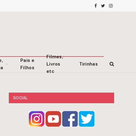
Facebook
Twitter
Instagram
Filmes,
e,
Pais e
Livros
Tirinhas
za
Filhos
etc
SOCIAL