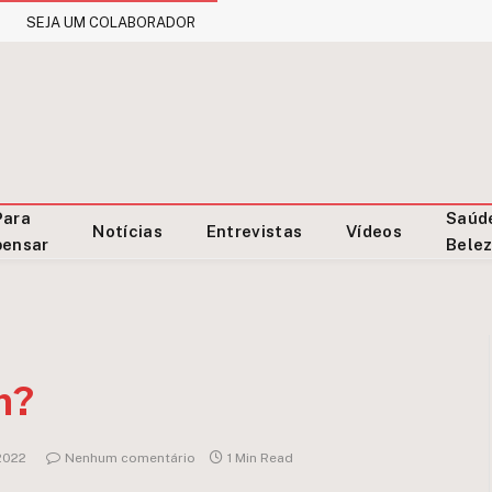
SEJA UM COLABORADOR
Para
Saúd
Notícias
Entrevistas
Vídeos
pensar
Bele
m?
2022
Nenhum comentário
1 Min Read