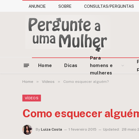
ANUNCIE
SOBRE
CONSULTAS/PERGUNTAS
Para
Home
Dicas
homens e
mulheres
»
»
Home
Vídeos
Como esquecer alguém?
VÍDEOS
Como esquecer algué
By
Luiza Costa
1 fevereiro 2015
Updated:
28 maio 