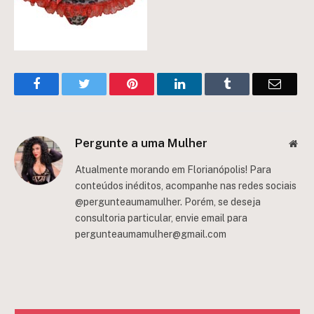
Facebook
Twitter
Pinterest
LinkedIn
Tumblr
Email
Pergunte a uma Mulher
Web
Atualmente morando em Florianópolis! Para
conteúdos inéditos, acompanhe nas redes sociais
@pergunteaumamulher. Porém, se deseja
consultoria particular, envie email para
pergunteaumamulher@gmail.com