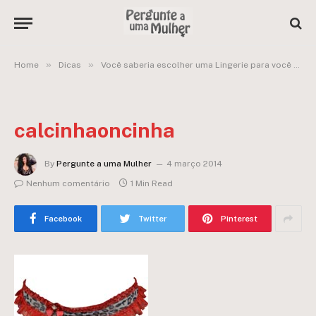
»
»
Home
Dicas
Você saberia escolher uma Lingerie para você ou para dar de presente?
calcinhaoncinha
By
Pergunte a uma Mulher
4 março 2014
Nenhum comentário
1 Min Read
Facebook
Twitter
Pinterest