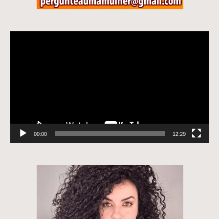
Tocador
de
vídeo
00:00
12:29