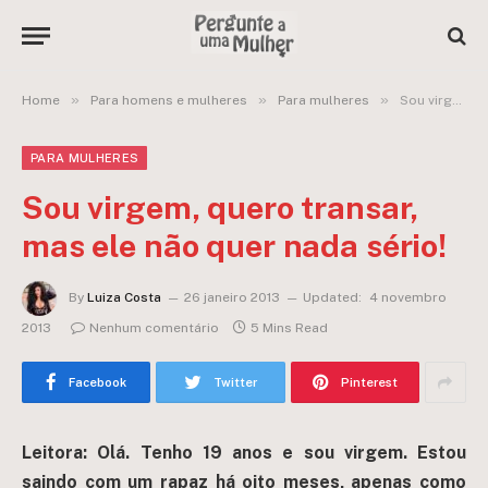
»
»
»
Home
Para homens e mulheres
Para mulheres
Sou virgem, quero transar, mas ele não quer nada sério!
PARA MULHERES
Sou virgem, quero transar,
mas ele não quer nada sério!
By
Luiza Costa
26 janeiro 2013
Updated:
4 novembro
2013
Nenhum comentário
5 Mins Read
Facebook
Twitter
Pinterest
Leitora: Olá. Tenho 19 anos e sou virgem. Estou
saindo com um rapaz há oito meses, apenas como