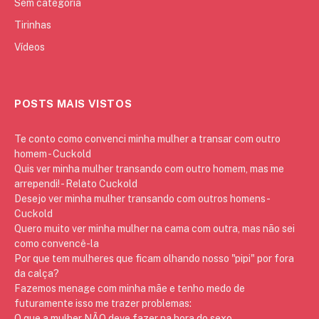
Sem categoria
Tirinhas
Vídeos
POSTS MAIS VISTOS
Te conto como convenci minha mulher a transar com outro
homem - Cuckold
Quis ver minha mulher transando com outro homem, mas me
arrependi! - Relato Cuckold
Desejo ver minha mulher transando com outros homens -
Cuckold
Quero muito ver minha mulher na cama com outra, mas não sei
como convencê-la
Por que tem mulheres que ficam olhando nosso "pipi" por fora
da calça?
Fazemos menage com minha mãe e tenho medo de
futuramente isso me trazer problemas:
O que a mulher NÃO deve fazer na hora do sexo