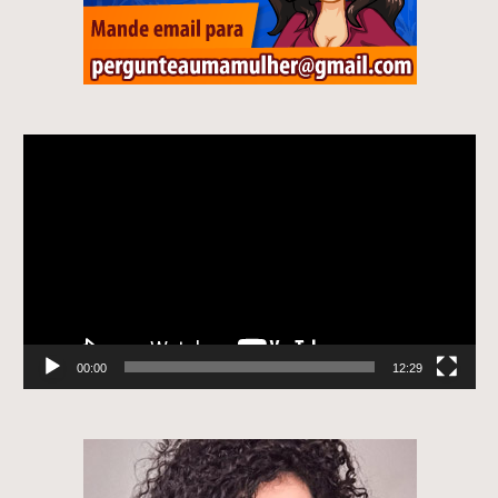
Tocador
de
vídeo
00:00
12:29