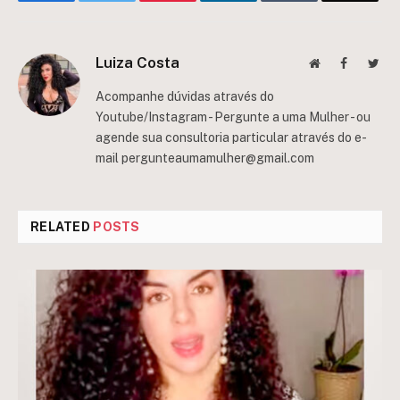
Luiza Costa
Website
Facebook
Twit
Acompanhe dúvidas através do
Youtube/Instagram - Pergunte a uma Mulher - ou
agende sua consultoria particular através do e-
mail
pergunteaumamulher@gmail.com
RELATED
POSTS