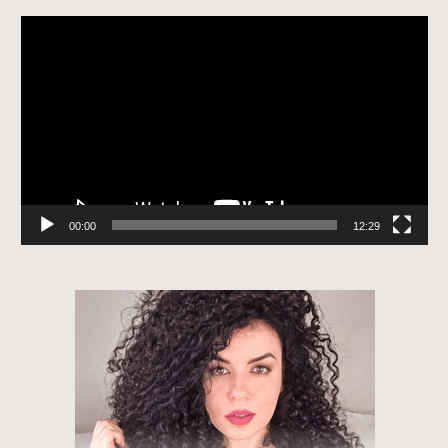
Tocador
de
vídeo
00:00
12:29