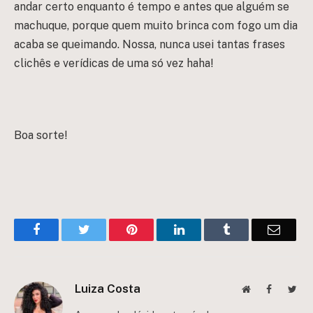
andar certo enquanto é tempo e antes que alguém se
machuque, porque quem muito brinca com fogo um dia
acaba se queimando. Nossa, nunca usei tantas frases
clichês e verídicas de uma só vez haha!
Boa sorte!
Facebook
Twitter
Pinterest
LinkedIn
Tumblr
Email
Luiza Costa
Website
Facebook
Twit