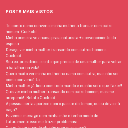
POSTS MAIS VISTOS
Te conto como convenci minha mulher a transar com outro
homem - Cuckold
Minha primeira vez numa praia naturista + convencimento da
esposa
Desejo ver minha mulher transando com outros homens -
Cuckold
Sou ex-presidiário e sinto que preciso de uma mulher para voltar
a batalhar na vida!
Quero muito ver minha mulher na cama com outra, mas não sei
como convencê-la
Minha mulher já ficou com todo mundo e eu não sei o que fazer!!
Quis ver minha mulher transando com outro homem, mas me
arrependi! - Relato Cuckold
A pessoa certa aparece com o passar do tempo, ou eu devo ir à
caça?
Fazemos menage com minha mãe e tenho medo de
futuramente isso me trazer problemas:
O que fazer quando ele não quer mais sexo?