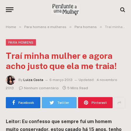
»
»
»
Home
Para homens e mulheres
Para homens
Traí minha mulher e agora acho justo que ela me traia!
PARA HOMENS
Traí minha mulher e agora
acho justo que ela me traia!
By
Luiza Costa
6 março 2013
Updated:
4 novembro
2013
Nenhum comentário
5 Mins Read
Facebook
Twitter
Pinterest
Leitor: Eu confesso que sempre fui um homem
muito conservador, estou casado há 15 anos, tenho