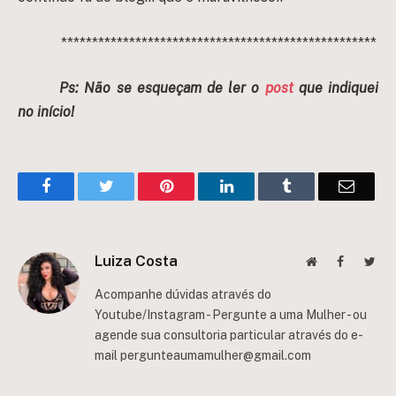
***************************************************
Ps: Não se esqueçam de ler o
post
que indiquei
no início!
Facebook
Twitter
Pinterest
LinkedIn
Tumblr
Email
Luiza Costa
Website
Facebook
Twit
Acompanhe dúvidas através do
Youtube/Instagram - Pergunte a uma Mulher - ou
agende sua consultoria particular através do e-
mail
pergunteaumamulher@gmail.com