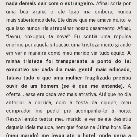
nada demais sair com o estrangeiro.
Afinal seria por
uma boa grana, e ele logo iria embora, nunca
mais saberíamos dele. Ele disse que me amava muito, e
que isso nunca iria atrapalhar nosso casamento. Afinal,
“lavou, enxugou, ta nova!”. Eu sentia uma repulsa
enorme por aquela situação, uma tristeza muito grande
em ver a maneira como meu marido via tudo aquilo.
A
minha tristeza foi transparente a ponto do tal
executivo ser cada dia mais gentil, mais educado,
falava tudo o que uma mulher fragilizada precisa
ouvir de um homem (se é que me entende).
A
oferta… essa era cada vez mais atrativa. Até que no dia
anterior à corrida, com a festa da equipe, meu
comprador me pediu pra acompanhá-lo à noite.
Resolvi então testar meu marido, e ver se ele desistia
daquela ideia maluca, nem que fosse na útima hora.
Ele
(meu marido) me levou até o hotel, onde seria a