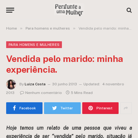
»
»
Home
Para homens e mulheres
Vendida pelo marido: minha experiência.
PARA HOMENS E MULHERES
Vendida pelo marido: minha
experiência.
By
Luiza Costa
30 junho 2013
Updated:
4 novembro
2013
Nenhum comentário
5 Mins Read
Facebook
Twitter
Pinterest
Hoje temos um relato de uma pessoa que viveu a
experiência de ser “vendida” pelo marido, situação já