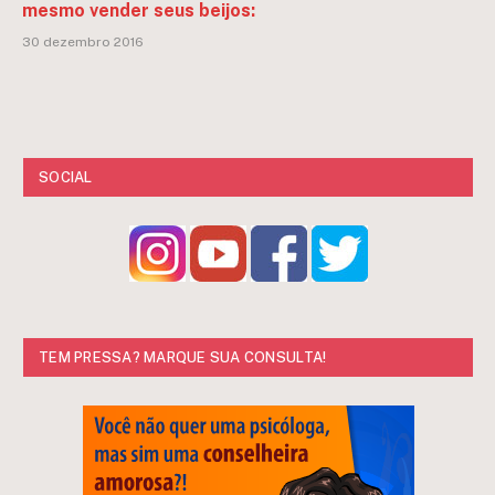
mesmo vender seus beijos:
30 dezembro 2016
SOCIAL
TEM PRESSA? MARQUE SUA CONSULTA!