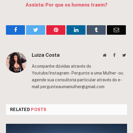
Assista: Por que os homens traem?
Facebook
Twitter
Pinterest
LinkedIn
Tumblr
Email
Luiza Costa
Website
Facebook
Twit
Acompanhe dúvidas através do
Youtube/Instagram - Pergunte a uma Mulher - ou
agende sua consultoria particular através do e-
mail
pergunteaumamulher@gmail.com
RELATED
POSTS