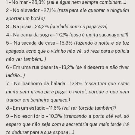
1 – No mar – 28,3%
(sal e água nem sempre combinam…)
2 – No elevador – 27,1%
(reza para ele quebrar e ninguém
apertar um botão)
3 – Na praia – 24,2%
(cuidado com os paparazzi)
4 – Na cama da sogra – 17,2%
(essa é muita sacanagem!!!)
5 – Na sacada de casa – 15,3%
(fazendo a noite e de luz
apagada, acho que o vizinho não vê, só reza para a polícia
não ver também…)
6 – Em uma rua deserta – 13,2%
(se é deserto e não tiver
ladrão…)
7 – No banheiro da balada – 12,9%
(essa tem que estar
muito sem grana para pagar o motel, porque é que nem
transar em banheiro químico.)
8 – Em um estádio – 11,6%
(vai ter torcida também?)
9 – No escritório – 10,3%
(trancando a porta até vai, só
espero que não seja com a secretária que mais tarde irá
te dedurar para a sua esposa …)