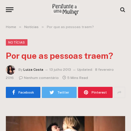
»
»
Home
Notícias
Por que as pessoas traem?
NOTÍCIAS
Por que as pessoas traem?
By
Luiza Costa
13 julho 2013
Updated:
8 fevereiro
2016
Nenhum comentário
5 Mins Read
Facebook
Twitter
Pinterest