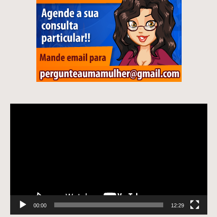
Tocador
de
vídeo
00:00
12:29