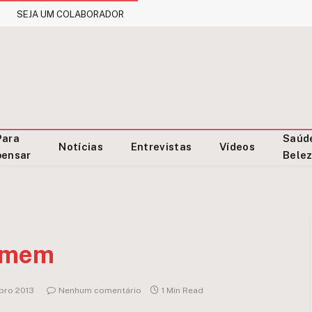
SEJA UM COLABORADOR
Para
Saúd
Notícias
Entrevistas
Vídeos
pensar
Bele
homem
bro 2013
Nenhum comentário
1 Min Read