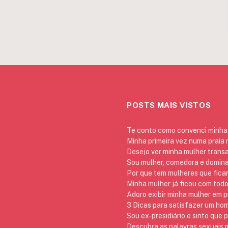
POSTS MAIS VISTOS
Te conto como convenci minha 
Minha primeira vez numa praia
Desejo ver minha mulher trans
Sou mulher, comedora e domina
Por que tem mulheres que ficam
Minha mulher já ficou com todo
Adoro exibir minha mulher em p
3 Dicas para satisfazer um h
Sou ex-presidiário e sinto que 
Descubra as palavras sexuais m