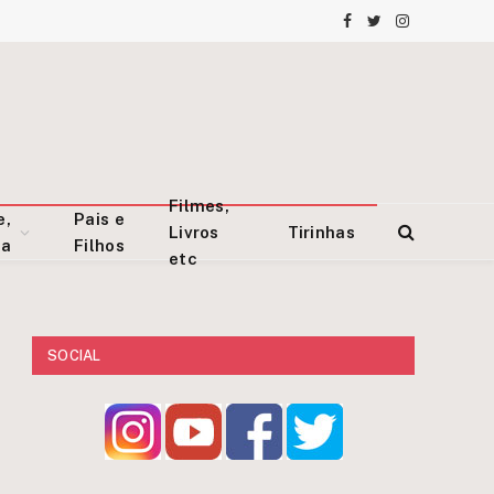
Facebook
Twitter
Instagram
Filmes,
e,
Pais e
Livros
Tirinhas
za
Filhos
etc
SOCIAL