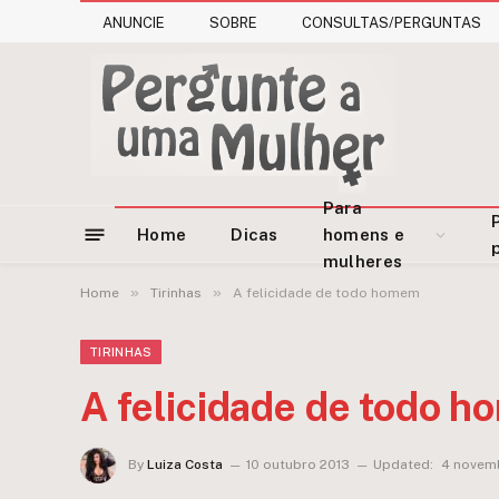
ANUNCIE
SOBRE
CONSULTAS/PERGUNTAS
Para
Home
Dicas
homens e
mulheres
»
»
Home
Tirinhas
A felicidade de todo homem
TIRINHAS
A felicidade de todo 
By
Luiza Costa
10 outubro 2013
Updated:
4 novem