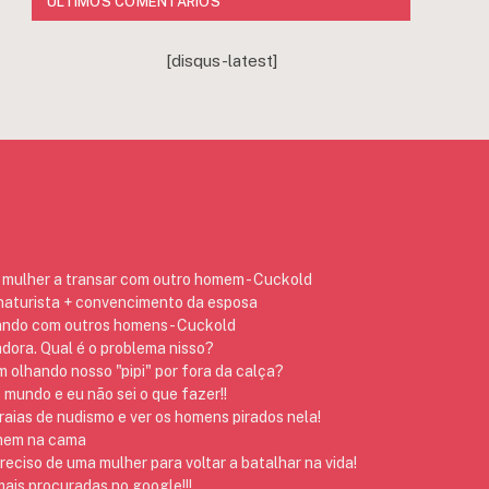
ÚLTIMOS COMENTÁRIOS
[disqus-latest]
mulher a transar com outro homem - Cuckold
 naturista + convencimento da esposa
ando com outros homens - Cuckold
dora. Qual é o problema nisso?
 olhando nosso "pipi" por fora da calça?
 mundo e eu não sei o que fazer!!
raias de nudismo e ver os homens pirados nela!
omem na cama
preciso de uma mulher para voltar a batalhar na vida!
ais procuradas no google!!!