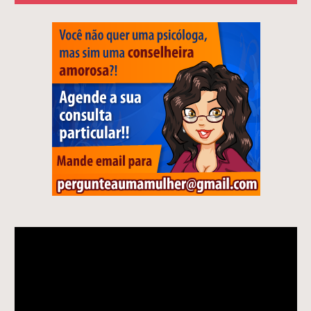
Tocador
de
vídeo