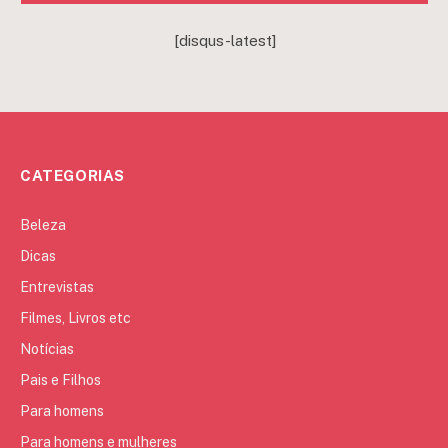
[disqus-latest]
CATEGORIAS
Beleza
Dicas
Entrevistas
Filmes, Livros etc
Notícias
Pais e Filhos
Para homens
Para homens e mulheres