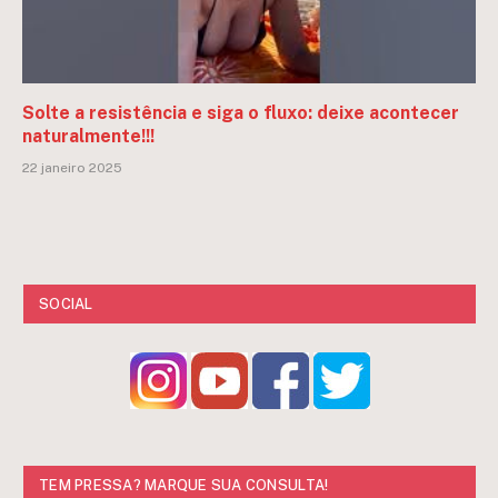
Solte a resistência e siga o fluxo: deixe acontecer
naturalmente!!!
22 janeiro 2025
SOCIAL
TEM PRESSA? MARQUE SUA CONSULTA!