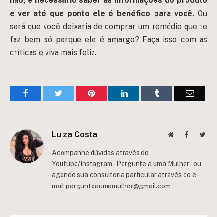
não, é necessário saber as informações do produto
e ver até que ponto ele é benéfico para você.
Ou
será que você deixaria de comprar um remédio que te
faz bem só porque ele é amargo? Faça isso com as
críticas e viva mais feliz.
Facebook
Twitter
Pinterest
LinkedIn
Tumblr
Email
Luiza Costa
Website
Facebook
Twit
Acompanhe dúvidas através do
Youtube/Instagram - Pergunte a uma Mulher - ou
agende sua consultoria particular através do e-
mail
pergunteaumamulher@gmail.com