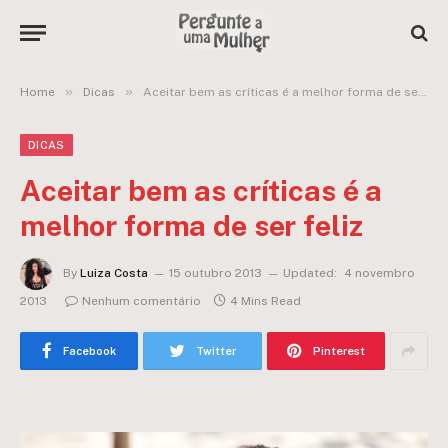
»
»
Home
Dicas
Aceitar bem as críticas é a melhor forma de ser feliz
DICAS
Aceitar bem as críticas é a
melhor forma de ser feliz
By
Luiza Costa
15 outubro 2013
Updated:
4 novembro
2013
Nenhum comentário
4 Mins Read
Facebook
Twitter
Pinterest