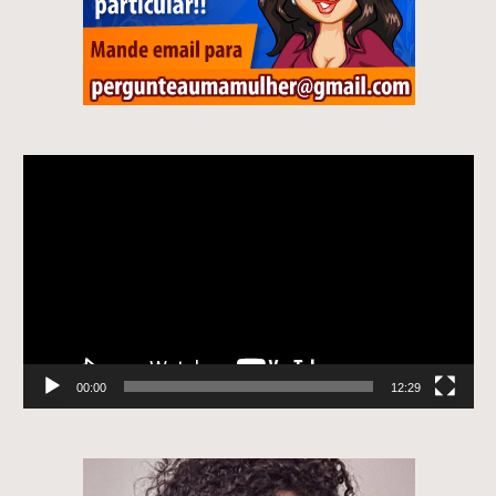
Tocador
de
vídeo
00:00
12:29