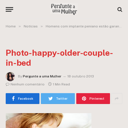
»
»
Home
Notícias
Homens com implante peniano estão garantindo satisfação sexual de suas parceiras!!
Photo-happy-older-couple-
in-bed
By
Pergunte a uma Mulher
18 outubro 2013
Nenhum comentário
1 Min Read
Facebook
Twitter
Pinterest