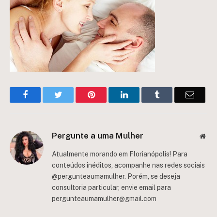
Facebook
Twitter
Pinterest
LinkedIn
Tumblr
Email
Pergunte a uma Mulher
Web
Atualmente morando em Florianópolis! Para
conteúdos inéditos, acompanhe nas redes sociais
@pergunteaumamulher. Porém, se deseja
consultoria particular, envie email para
pergunteaumamulher@gmail.com