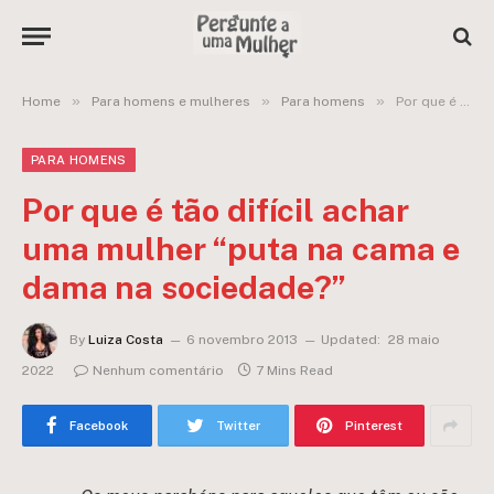
»
»
»
Home
Para homens e mulheres
Para homens
Por que é tão difícil achar uma mulher “puta na cama e dama na sociedade?”
PARA HOMENS
Por que é tão difícil achar
uma mulher “puta na cama e
dama na sociedade?”
By
Luiza Costa
6 novembro 2013
Updated:
28 maio
2022
Nenhum comentário
7 Mins Read
Facebook
Twitter
Pinterest