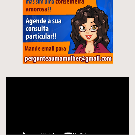
Tocador
de
vídeo