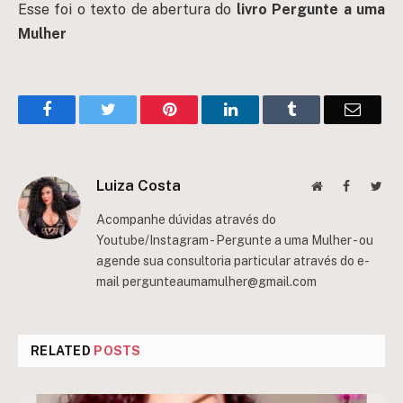
Esse foi o texto de abertura do
livro Pergunte a uma
Mulher
Facebook
Twitter
Pinterest
LinkedIn
Tumblr
Email
Luiza Costa
Website
Facebook
Twit
Acompanhe dúvidas através do
Youtube/Instagram - Pergunte a uma Mulher - ou
agende sua consultoria particular através do e-
mail
pergunteaumamulher@gmail.com
RELATED
POSTS