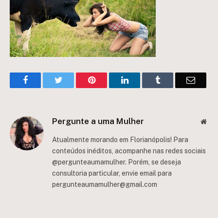
Facebook
Twitter
Pinterest
LinkedIn
Tumblr
Email
Pergunte a uma Mulher
Web
Atualmente morando em Florianópolis! Para
conteúdos inéditos, acompanhe nas redes sociais
@pergunteaumamulher. Porém, se deseja
consultoria particular, envie email para
pergunteaumamulher@gmail.com