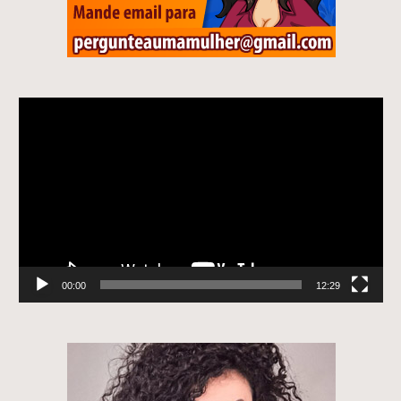
Tocador
de
vídeo
00:00
12:29