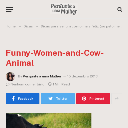
»
»
Home
Dicas
Dicas para ser um corno mais feliz (ou pelo menos, menos triste rsrs)
Funny-Women-and-Cow-
Animal
By
Pergunte a uma Mulher
15 dezembro 2013
Nenhum comentário
1 Min Read
Facebook
Twitter
Pinterest