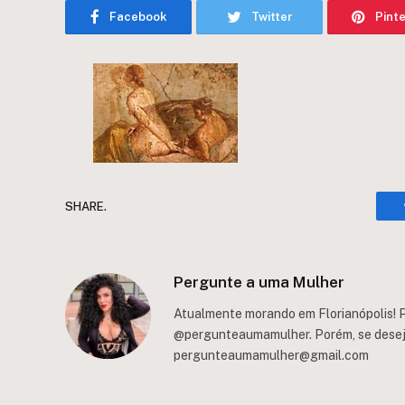
Facebook
Twitter
Pint
SHARE.
Pergunte a uma Mulher
Atualmente morando em Florianópolis! P
@pergunteaumamulher. Porém, se deseja 
pergunteaumamulher@gmail.com