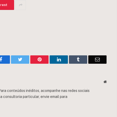
erest
Facebook
Twitter
Pinterest
LinkedIn
Tumblr
Email
Websit
ara conteúdos inéditos, acompanhe nas redes sociais
consultoria particular, envie email para