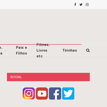
Facebook
Twitter
Instagram
Filmes,
e,
Pais e
Livros
Tirinhas
za
Filhos
etc
SOCIAL