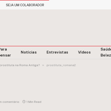
SEJA UM COLABORADOR
Para
Saúd
Notícias
Entrevistas
Vídeos
pensar
Bele
»
prostituta na Roma Antiga?
prostituta_romana2
m comentário
1 Min Read