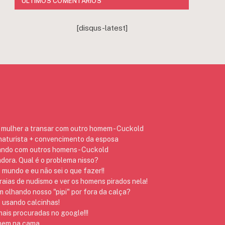
ÚLTIMOS COMENTÁRIOS
[disqus-latest]
mulher a transar com outro homem - Cuckold
 naturista + convencimento da esposa
ando com outros homens - Cuckold
dora. Qual é o problema nisso?
 mundo e eu não sei o que fazer!!
raias de nudismo e ver os homens pirados nela!
 olhando nosso "pipi" por fora da calça?
 usando calcinhas!
ais procuradas no google!!!
omem na cama