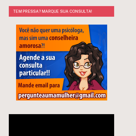
TEM PRESSA? MARQUE SUA CONSULTA!
e
Tocador
de
vídeo