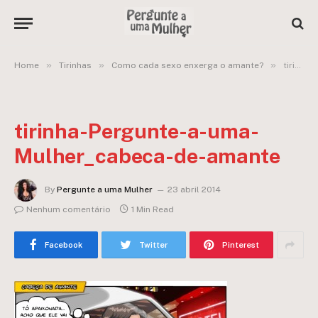
»
»
»
Home
Tirinhas
Como cada sexo enxerga o amante?
tirinha-Pergunte-a-uma-Mulher_cabeca-de-amante
tirinha-Pergunte-a-uma-
Mulher_cabeca-de-amante
By
Pergunte a uma Mulher
23 abril 2014
Nenhum comentário
1 Min Read
Facebook
Twitter
Pinterest