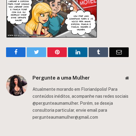
Facebook
Twitter
Pinterest
LinkedIn
Tumblr
Email
Pergunte a uma Mulher
Web
Atualmente morando em Florianópolis! Para
conteúdos inéditos, acompanhe nas redes sociais
@pergunteaumamulher. Porém, se deseja
consultoria particular, envie email para
pergunteaumamulher@gmail.com