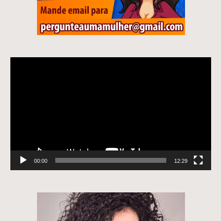
Tocador
de
vídeo
00:00
12:29