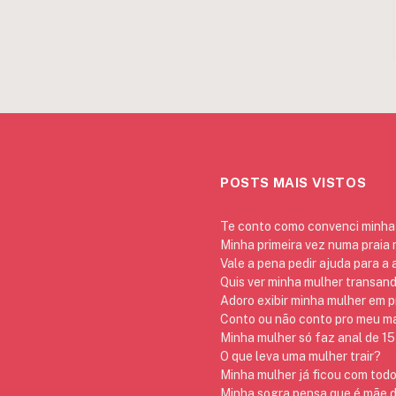
POSTS MAIS VISTOS
Te conto como convenci minha 
Minha primeira vez numa praia
Vale a pena pedir ajuda para a
Quis ver minha mulher transan
Adoro exibir minha mulher em p
Conto ou não conto pro meu mar
Minha mulher só faz anal de 15 
O que leva uma mulher trair?
Minha mulher já ficou com todo
Minha sogra pensa que é mãe da