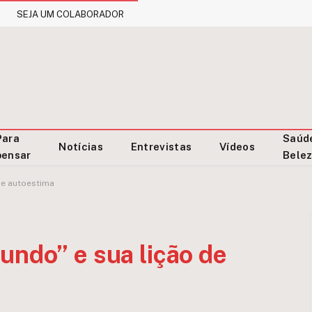
SEJA UM COLABORADOR
Para
Saúd
Notícias
Entrevistas
Vídeos
pensar
Bele
de autoestima
undo” e sua lição de