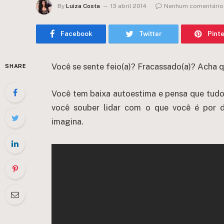
By
Luiza Costa
13 abril 2014
Nenhum comentário
Facebook
Twitter
Pint
Você se sente feio(a)? Fracassado(a)? Acha 
SHARE
Você tem baixa autoestima e pensa que tudo 
você souber lidar com o que você é por d
imagina.