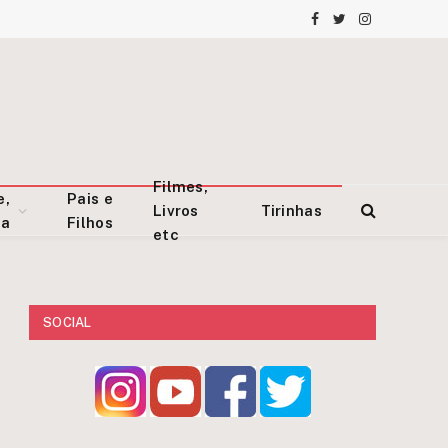
Facebook
Twitter
Instagram
Filmes,
e,
Pais e
Livros
Tirinhas
za
Filhos
etc
SOCIAL