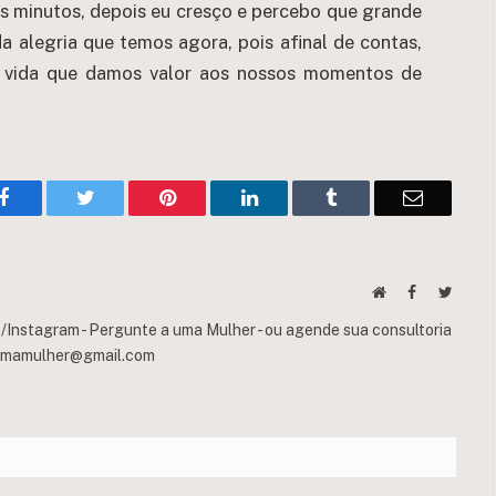
s minutos, depois eu cresço e percebo que grande
a alegria que temos agora, pois afinal de contas,
da vida que damos valor aos nossos momentos de
Facebook
Twitter
Pinterest
LinkedIn
Tumblr
Email
Website
Facebook
Twitte
Instagram - Pergunte a uma Mulher - ou agende sua consultoria
umamulher@gmail.com