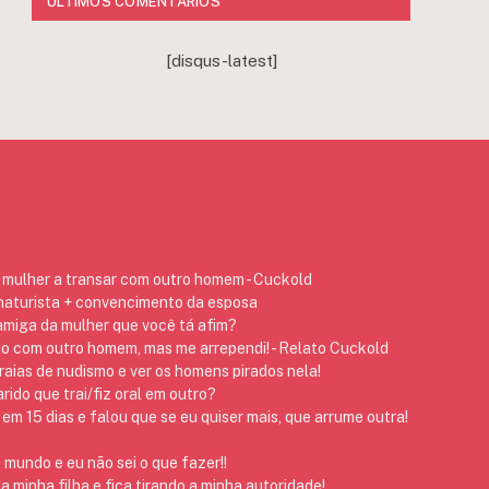
ÚLTIMOS COMENTÁRIOS
[disqus-latest]
mulher a transar com outro homem - Cuckold
 naturista + convencimento da esposa
 amiga da mulher que você tá afim?
do com outro homem, mas me arrependi! - Relato Cuckold
raias de nudismo e ver os homens pirados nela!
ido que trai/fiz oral em outro?
em 15 dias e falou que se eu quiser mais, que arrume outra!
 mundo e eu não sei o que fazer!!
 minha filha e fica tirando a minha autoridade!