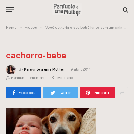
»
»
Home
Vídeos
Você deixaria o seu bebê junto com um animal de estimação?
cachorro-bebe
By
Pergunte a uma Mulher
9 abril 2014
Nenhum comentário
1 Min Read
Facebook
Twitter
Pinterest