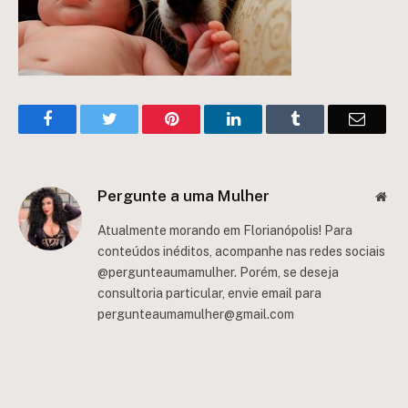
Facebook
Twitter
Pinterest
LinkedIn
Tumblr
Email
Pergunte a uma Mulher
Web
Atualmente morando em Florianópolis! Para
conteúdos inéditos, acompanhe nas redes sociais
@pergunteaumamulher. Porém, se deseja
consultoria particular, envie email para
pergunteaumamulher@gmail.com