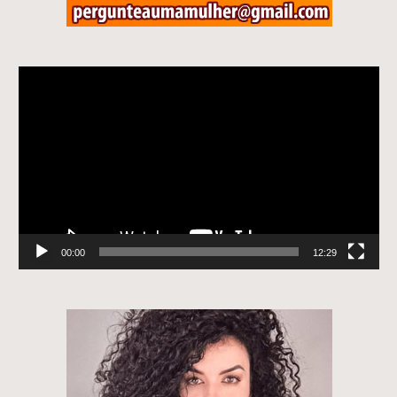
Tocador
de
vídeo
00:00
12:29