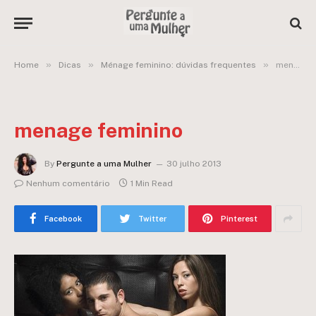
»
»
»
Home
Dicas
Ménage feminino: dúvidas frequentes
menage feminino
menage feminino
By
Pergunte a uma Mulher
30 julho 2013
Nenhum comentário
1 Min Read
Facebook
Twitter
Pinterest