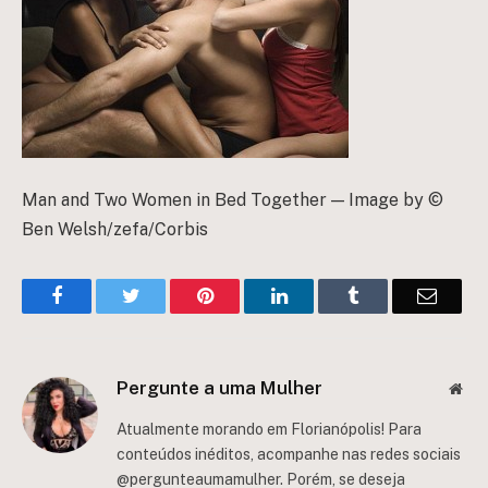
Man and Two Women in Bed Together — Image by ©
Ben Welsh/zefa/Corbis
Facebook
Twitter
Pinterest
LinkedIn
Tumblr
Email
Pergunte a uma Mulher
Web
Atualmente morando em Florianópolis! Para
conteúdos inéditos, acompanhe nas redes sociais
@pergunteaumamulher. Porém, se deseja