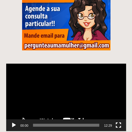
Tocador
de
vídeo
00:00
12:29