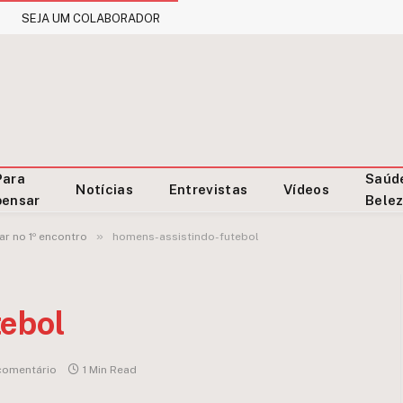
SEJA UM COLABORADOR
Para
Saúd
Notícias
Entrevistas
Vídeos
pensar
Bele
»
r no 1º encontro
homens-assistindo-futebol
tebol
omentário
1 Min Read