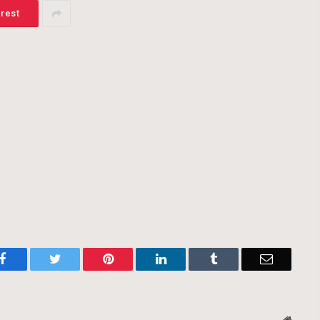
erest
Facebook
Twitter
Pinterest
LinkedIn
Tumblr
Email
Websit