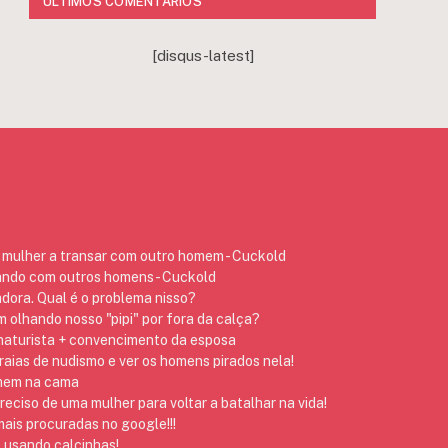
ÚLTIMOS COMENTÁRIOS
[disqus-latest]
mulher a transar com outro homem - Cuckold
ando com outros homens - Cuckold
dora. Qual é o problema nisso?
 olhando nosso "pipi" por fora da calça?
 naturista + convencimento da esposa
raias de nudismo e ver os homens pirados nela!
omem na cama
preciso de uma mulher para voltar a batalhar na vida!
ais procuradas no google!!!
 usando calcinhas!