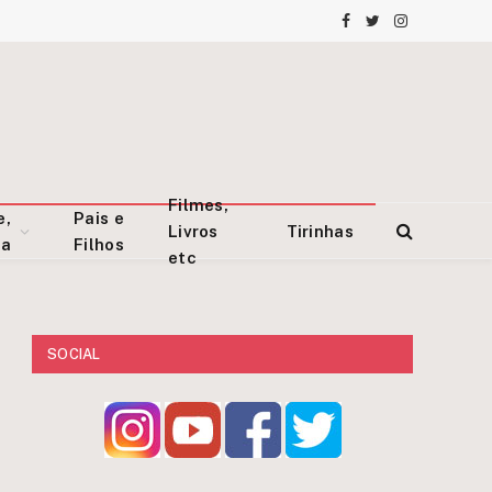
Facebook
Twitter
Instagram
Filmes,
e,
Pais e
Livros
Tirinhas
za
Filhos
etc
SOCIAL