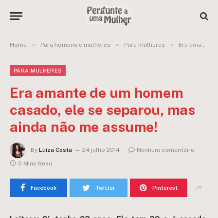
»
»
»
Home
Para homens e mulheres
Para mulheres
Era amante de um homem casado, ele se separou, mas ainda não me assume!
PARA MULHERES
Era amante de um homem
casado, ele se separou, mas
ainda não me assume!
By
Luiza Costa
24 julho 2014
Nenhum comentário
5 Mins Read
Facebook
Twitter
Pinterest