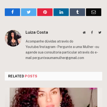
Facebook
Twitter
Pinterest
LinkedIn
Tumblr
Email
Luiza Costa
Website
Facebook
Twit
Acompanhe dúvidas através do
Youtube/Instagram - Pergunte a uma Mulher - ou
agende sua consultoria particular através do e-
mail
pergunteaumamulher@gmail.com
RELATED
POSTS