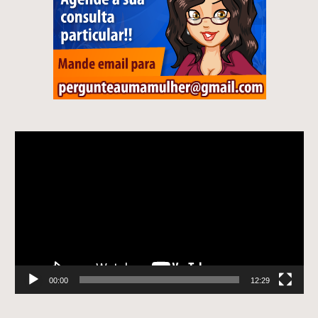
Tocador
de
vídeo
00:00
12:29