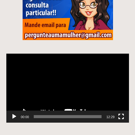
Tocador
de
vídeo
00:00
12:29