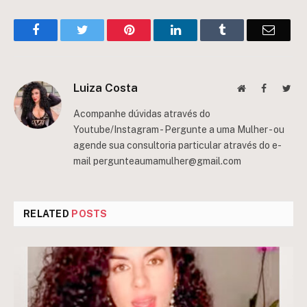
Facebook
Twitter
Pinterest
LinkedIn
Tumblr
Email
Luiza Costa
Website
Facebook
Twit
Acompanhe dúvidas através do
Youtube/Instagram - Pergunte a uma Mulher - ou
agende sua consultoria particular através do e-
mail
pergunteaumamulher@gmail.com
RELATED
POSTS