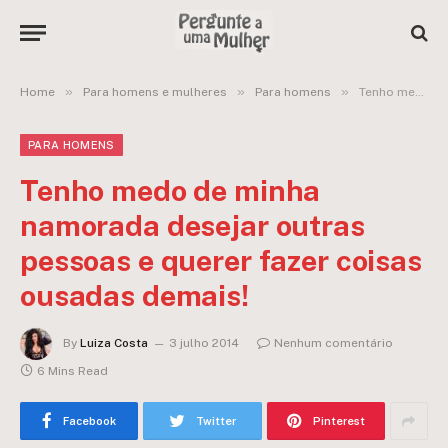
»
»
»
Home
Para homens e mulheres
Para homens
Tenho medo de minha namorada desejar outras pessoas e querer fazer coisas ousadas demais!
PARA HOMENS
Tenho medo de minha
namorada desejar outras
pessoas e querer fazer coisas
ousadas demais!
By
Luiza Costa
3 julho 2014
Nenhum comentário
6 Mins Read
Facebook
Twitter
Pinterest