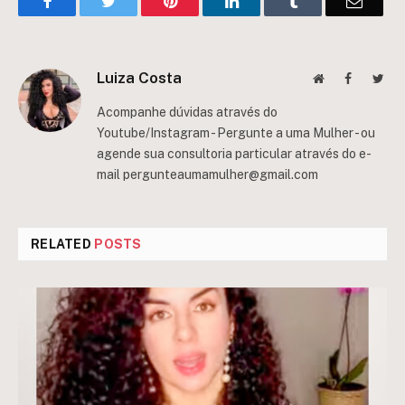
Facebook
Twitter
Pinterest
LinkedIn
Tumblr
Email
Luiza Costa
Website
Facebook
Twit
Acompanhe dúvidas através do
Youtube/Instagram - Pergunte a uma Mulher - ou
agende sua consultoria particular através do e-
mail
pergunteaumamulher@gmail.com
RELATED
POSTS