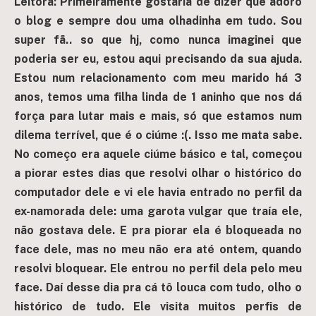
Leitora: Primeiramente gostaria de dizer que adoro
o blog e sempre dou uma olhadinha em tudo. Sou
super fã.. so que hj, como nunca imaginei que
poderia ser eu, estou aqui precisando da sua ajuda.
Estou num relacionamento com meu marido há 3
anos, temos uma filha linda de 1 aninho que nos dá
força para lutar mais e mais, só que estamos num
dilema terrível, que é o ciúme :(. Isso me mata sabe.
No começo era aquele ciúme básico e tal, começou
a piorar estes dias que resolvi olhar o histórico do
computador dele e vi ele havia entrado no perfil da
ex-namorada dele: uma garota vulgar que traía ele,
não gostava dele. E pra piorar ela é bloqueada no
face dele, mas no meu não era até ontem, quando
resolvi bloquear. Ele entrou no perfil dela pelo meu
face. Daí desse dia pra cá tô louca com tudo, olho o
histórico de tudo. Ele visita muitos perfis de