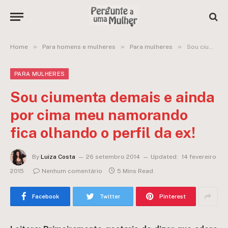
»
»
»
Home
Para homens e mulheres
Para mulheres
Sou ciumenta demais e ainda por cima meu namorando fica olhando o perfil da ex!
PARA MULHERES
Sou ciumenta demais e ainda
por cima meu namorando
fica olhando o perfil da ex!
By
Luiza Costa
26 setembro 2014
Updated:
14 fevereiro
2015
Nenhum comentário
5 Mins Read
Facebook
Twitter
Pinterest