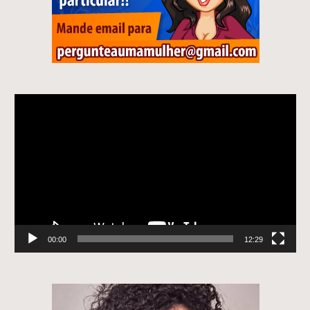
Tocador
de
vídeo
00:00
12:29