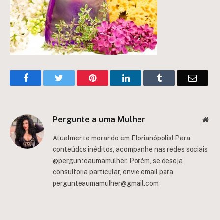
Facebook
Twitter
Pinterest
LinkedIn
Tumblr
Email
Pergunte a uma Mulher
Web
Atualmente morando em Florianópolis! Para
conteúdos inéditos, acompanhe nas redes sociais
@pergunteaumamulher. Porém, se deseja
consultoria particular, envie email para
pergunteaumamulher@gmail.com