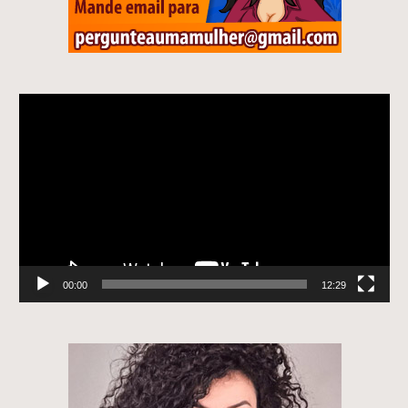
Tocador
de
vídeo
00:00
12:29