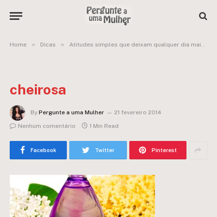
»
»
Home
Dicas
Atitudes simples que deixam qualquer dia mais feliz:
cheirosa
By
Pergunte a uma Mulher
21 fevereiro 2014
Nenhum comentário
1 Min Read
Facebook
Twitter
Pinterest