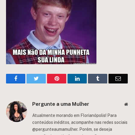
Facebook
Twitter
Pinterest
LinkedIn
Tumblr
Email
Pergunte a uma Mulher
Web
Atualmente morando em Florianópolis! Para
conteúdos inéditos, acompanhe nas redes sociais
@pergunteaumamulher. Porém, se deseja