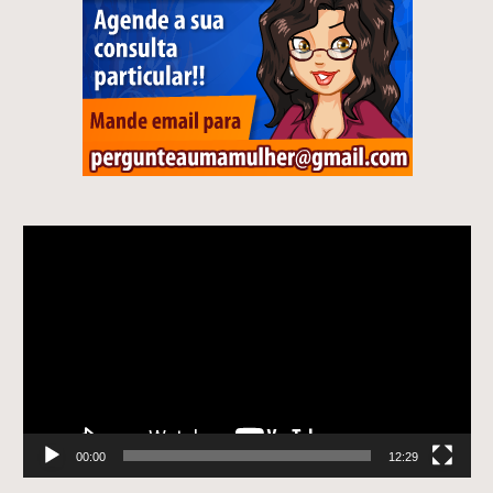
Tocador
de
vídeo
00:00
12:29