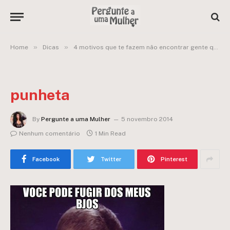
»
»
Home
Dicas
4 motivos que te fazem não encontrar gente que presta
punheta
By
Pergunte a uma Mulher
5 novembro 2014
Nenhum comentário
1 Min Read
Facebook
Twitter
Pinterest