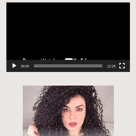
Tocador
de
vídeo
00:00
12:29