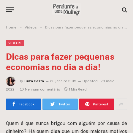
»
»
Home
Vídeos
Dicas para fazer pequenas economias no dia a dia!
VÍDEOS
Dicas para fazer pequenas
economias no dia a dia!
By
Luiza Costa
26 janeiro 2015
Updated:
28 maio
2022
Nenhum comentário
1 Min Read
Facebook
Twitter
Pinterest
Quem é que nunca brigou com alguém por causa de
dinheiro? Há quem diga que um dos maiores motivos