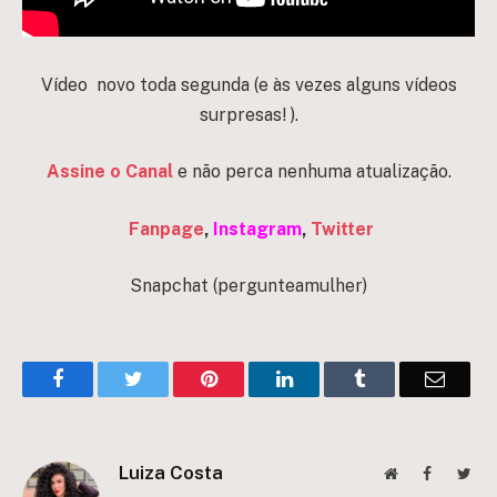
Vídeo novo toda segunda (e às vezes alguns vídeos
surpresas! ).
Assine o Canal
e não perca nenhuma atualização.
Fanpage
,
Instagram
,
Twitter
Snapchat (pergunteamulher)
Facebook
Twitter
Pinterest
LinkedIn
Tumblr
Email
Luiza Costa
Website
Facebook
Twit