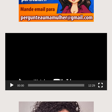
Tocador
de
vídeo
00:00
12:29