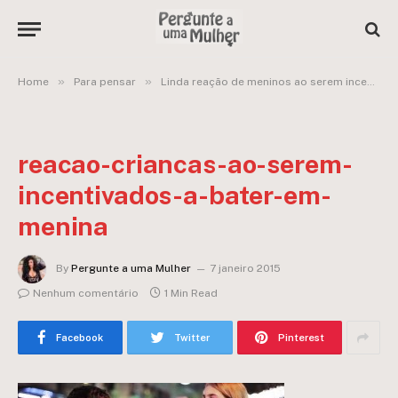
»
»
Home
Para pensar
Linda reação de meninos ao serem incentivados a bater em uma menina!
reacao-criancas-ao-serem-
incentivados-a-bater-em-
menina
By
Pergunte a uma Mulher
7 janeiro 2015
Nenhum comentário
1 Min Read
Facebook
Twitter
Pinterest