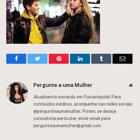
Facebook
Twitter
Pinterest
LinkedIn
Tumblr
Email
Pergunte a uma Mulher
Web
Atualmente morando em Florianópolis! Para
conteúdos inéditos, acompanhe nas redes sociais
@pergunteaumamulher. Porém, se deseja
consultoria particular, envie email para
pergunteaumamulher@gmail.com