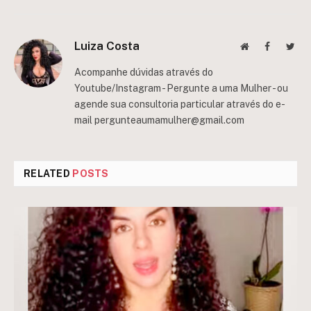
Luiza Costa
Website
Facebook
Twit
Acompanhe dúvidas através do
Youtube/Instagram - Pergunte a uma Mulher - ou
agende sua consultoria particular através do e-
mail
pergunteaumamulher@gmail.com
RELATED
POSTS