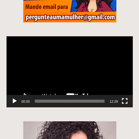
Tocador
de
vídeo
00:00
12:29