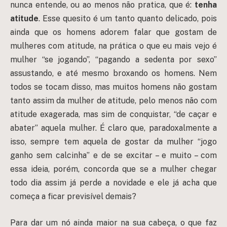
nunca entende, ou ao menos não pratica, que é:
tenha
atitude
. Esse quesito é um tanto quanto delicado, pois
ainda que os homens adorem falar que gostam de
mulheres com atitude, na prática o que eu mais vejo é
mulher “se jogando”, “pagando a sedenta por sexo”
assustando, e até mesmo broxando os homens. Nem
todos se tocam disso, mas muitos homens não gostam
tanto assim da mulher de atitude, pelo menos não com
atitude exagerada, mas sim de conquistar, “de caçar e
abater” aquela mulher. É claro que, paradoxalmente a
isso, sempre tem aquela de gostar da mulher “jogo
ganho sem calcinha” e de se excitar – e muito – com
essa ideia, porém, concorda que se a mulher chegar
todo dia assim já perde a novidade e ele já acha que
começa a ficar previsível demais?
Para dar um nó ainda maior na sua cabeça, o que faz