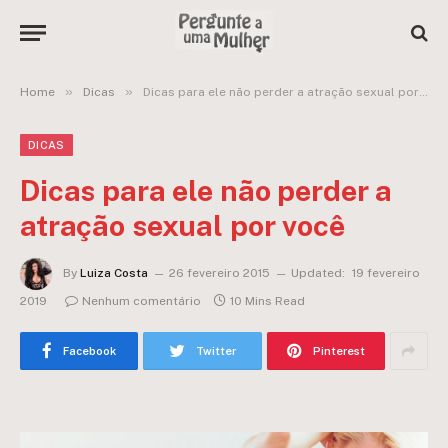
»
»
Home
Dicas
Dicas para ele não perder a atração sexual por você
DICAS
Dicas para ele não perder a
atração sexual por você
By
Luiza Costa
26 fevereiro 2015
Updated:
19 fevereiro
2019
Nenhum comentário
10 Mins Read
Facebook
Twitter
Pinterest