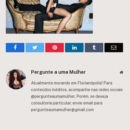
Facebook
Twitter
Pinterest
LinkedIn
Tumblr
Email
Pergunte a uma Mulher
Web
Atualmente morando em Florianópolis! Para
conteúdos inéditos, acompanhe nas redes sociais
@pergunteaumamulher. Porém, se deseja
consultoria particular, envie email para
pergunteaumamulher@gmail.com