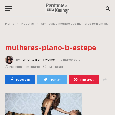
»
»
Home
Notícias
Sim, quase metade das mulheres tem um plano “B”, diz pesquisa
mulheres-plano-b-estepe
By
Pergunte a uma Mulher
7 março 2015
Nenhum comentário
1 Min Read
Facebook
Twitter
Pinterest