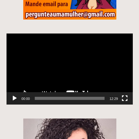
Tocador
de
vídeo
00:00
12:29