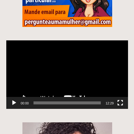
Tocador
de
vídeo
00:00
12:29