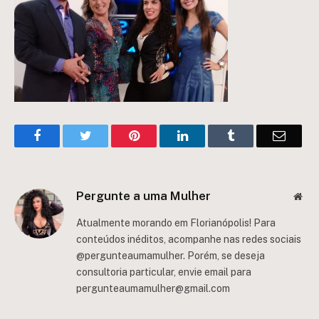
Facebook
Twitter
Pinterest
LinkedIn
Tumblr
Email
Pergunte a uma Mulher
Web
Atualmente morando em Florianópolis! Para
conteúdos inéditos, acompanhe nas redes sociais
@pergunteaumamulher. Porém, se deseja
consultoria particular, envie email para
pergunteaumamulher@gmail.com