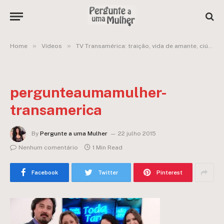
»
»
Home
Vídeos
TV Transamérica: traição, vida de amante, ciúmes virtual, perguntas frequentes, etc.
pergunteaumamulher-
transamerica
By
Pergunte a uma Mulher
22 julho 2015
Nenhum comentário
1 Min Read
Facebook
Twitter
Pinterest