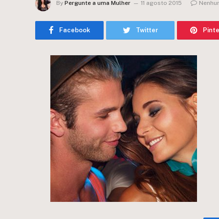
By
Pergunte a uma Mulher
11 agosto 2015
Nenhu
Facebook
Twitter
Pint