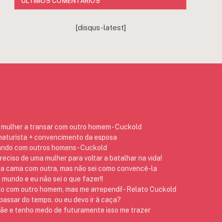
ÚLTIMOS COMENTÁRIOS
[disqus-latest]
mulher a transar com outro homem - Cuckold
 naturista + convencimento da esposa
ando com outros homens - Cuckold
preciso de uma mulher para voltar a batalhar na vida!
na cama com outra, mas não sei como convencê-la
 mundo e eu não sei o que fazer!!
do com outro homem, mas me arrependi! - Relato Cuckold
assar do tempo, ou eu devo ir à caça?
 e tenho medo de futuramente isso me trazer