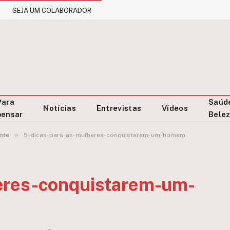
SEJA UM COLABORADOR
Para
Saúd
Notícias
Entrevistas
Vídeos
pensar
Bele
»
nte
5-dicas-para-as-mulheres-conquistarem-um-homem
eres-conquistarem-um-