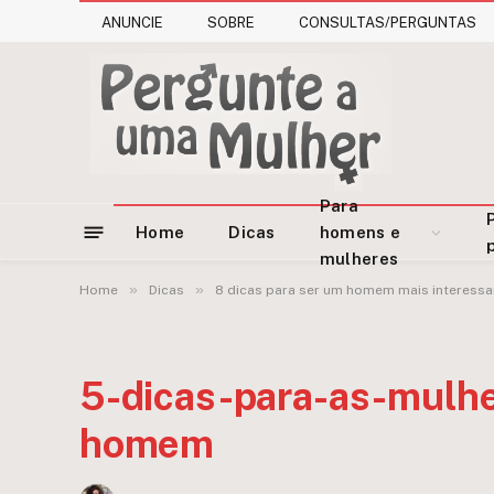
ANUNCIE
SOBRE
CONSULTAS/PERGUNTAS
Para
Home
Dicas
homens e
mulheres
»
»
Home
Dicas
8 dicas para ser um homem mais interessa
5-dicas-para-as-mulh
homem