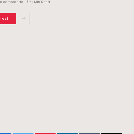
m comentário
1 Min Read
erest