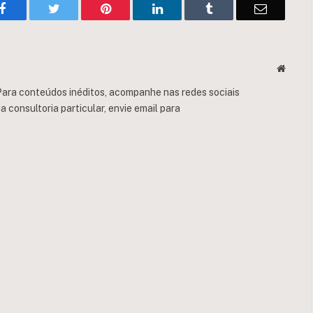
Facebook
Twitter
Pinterest
LinkedIn
Tumblr
Email
Websit
ara conteúdos inéditos, acompanhe nas redes sociais
consultoria particular, envie email para