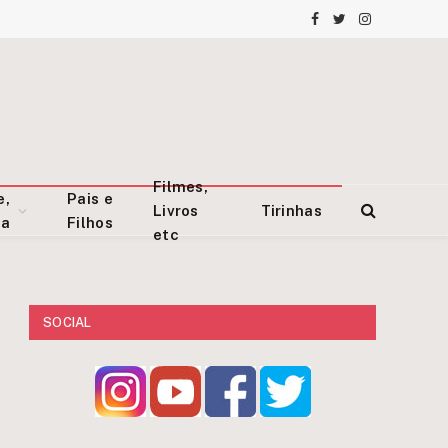
Facebook
Twitter
Instagram
Filmes,
e,
Pais e
Livros
Tirinhas
za
Filhos
etc
SOCIAL