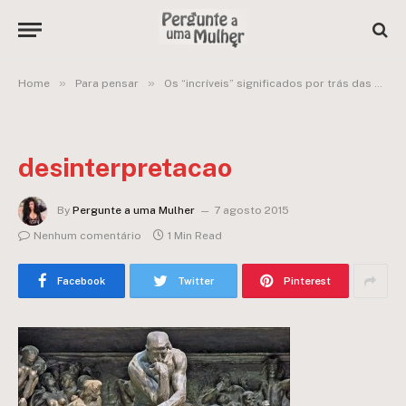
»
»
Home
Para pensar
Os “incríveis” significados por trás das palavras sexuais
desinterpretacao
By
Pergunte a uma Mulher
7 agosto 2015
Nenhum comentário
1 Min Read
Facebook
Twitter
Pinterest