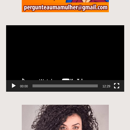
Tocador
de
vídeo
00:00
12:29