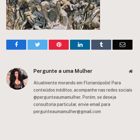
Facebook
Twitter
Pinterest
LinkedIn
Tumblr
Email
Pergunte a uma Mulher
Web
Atualmente morando em Florianópolis! Para
conteúdos inéditos, acompanhe nas redes sociais
@pergunteaumamulher. Porém, se deseja
consultoria particular, envie email para
pergunteaumamulher@gmail.com