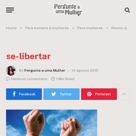
»
»
»
Home
Para homens e mulheres
Para mulheres
Relato de uma mulher que já sofreu assédio, agressão, venceu um câncer e agora ajuda outras mulheres através do Coaching
se-libertar
By
Pergunte a uma Mulher
10 agosto 2015
Nenhum comentário
1 Min Read
Facebook
Twitter
Pinterest