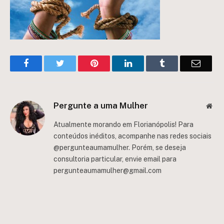
Facebook
Twitter
Pinterest
LinkedIn
Tumblr
Email
Pergunte a uma Mulher
Web
Atualmente morando em Florianópolis! Para
conteúdos inéditos, acompanhe nas redes sociais
@pergunteaumamulher. Porém, se deseja
consultoria particular, envie email para
pergunteaumamulher@gmail.com