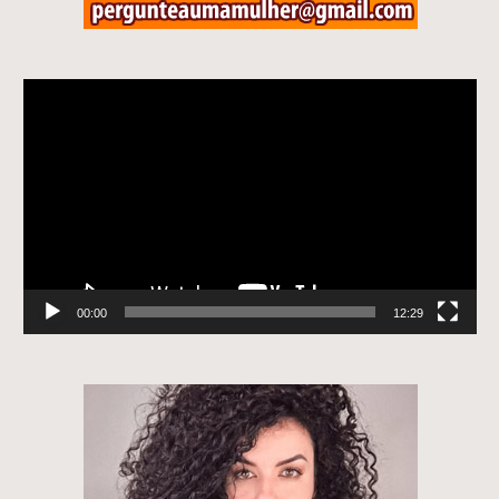
Tocador
de
vídeo
00:00
12:29